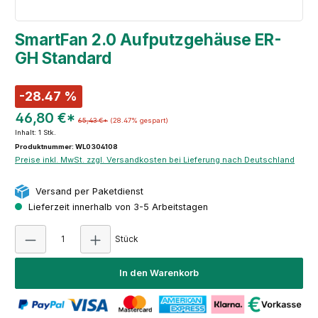
SmartFan 2.0 Aufputzgehäuse ER-
GH Standard
-28.47 %
46,80 €*
65,43 €*
(28.47% gespart)
Inhalt:
1 Stk.
Produktnummer: WL0304108
Preise inkl. MwSt. zzgl. Versandkosten bei Lieferung nach Deutschland
Versand per Paketdienst
Lieferzeit innerhalb von 3-5 Arbeitstagen
Produkt Anzahl: Gib den gewünschten Wert e
Stück
In den Warenkorb