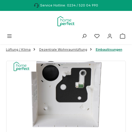
Zum Hauptinhalt springen
Service Hotline: 0234 / 520 04 990
Lüftung / Klima
Dezentrale Wohnraumlüftung
Einbaulösungen
Bildergalerie überspringen