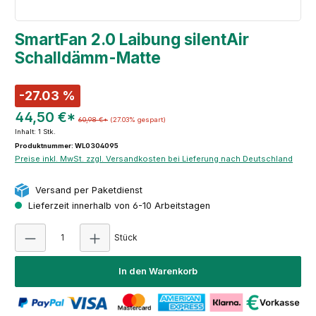
SmartFan 2.0 Laibung silentAir
Schalldämm-Matte
-27.03 %
44,50 €*
60,98 €*
(27.03% gespart)
Inhalt:
1 Stk.
Produktnummer: WL0304095
Preise inkl. MwSt. zzgl. Versandkosten bei Lieferung nach Deutschland
Versand per Paketdienst
Lieferzeit innerhalb von 6-10 Arbeitstagen
Produkt Anzahl: Gib den gewünschten Wert e
Stück
In den Warenkorb