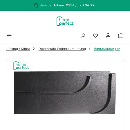
Zum Hauptinhalt springen
Service Hotline: 0234 / 520 04 990
Lüftung / Klima
Dezentrale Wohnraumlüftung
Einbaulösungen
Bildergalerie überspringen