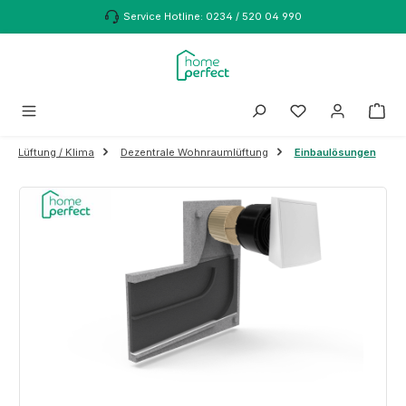
Zum Hauptinhalt springen
Service Hotline: 0234 / 520 04 990
Lüftung / Klima
Dezentrale Wohnraumlüftung
Einbaulösungen
Bildergalerie überspringen