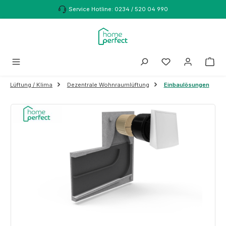
Zum Hauptinhalt springen
Service Hotline: 0234 / 520 04 990
Lüftung / Klima
Dezentrale Wohnraumlüftung
Einbaulösungen
Bildergalerie überspringen