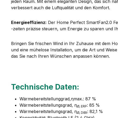
jeden Raum. Mit einem eleganten Design, das sich nah
verbessert auch die Luftqualität und den Komfort.
Energieeffizienz:
Der Home Perfect SmartFan2.0 Ferti
-zeiten präzise steuern, um Energie zu sparen und I
Bringen Sie frischen Wind in Ihr Zuhause mit dem Home
und eine mühelose Installation, um die Art und Weis
das Sie nach Ihren Wünschen anpassen können.
Technische Daten:
Wärmebereitstellunggrad,ηmax.: 87 %
Wärmebereitstellungsgrad, η
: 85 %
Ø, ERP
Wärmebereitstellungsgrad, η
: 82,1 %
Ø, DIBt
Konnektivität: Bluetooth LE (2,4 GHz)