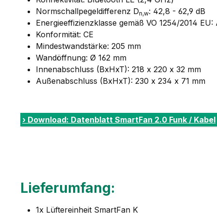
Normschallpegeldifferenz D
: 42,8 - 62,9 dB
n,w
Energieeffizienzklasse gemäß VO 1254/2014 EU:
Konformität: CE
Mindestwandstärke: 205 mm
Wandöffnung: Ø 162 mm
Innenabschluss (BxHxT): 218 x 220 x 32 mm
Außenabschluss (BxHxT): 230 x 234 x 71 mm
› Download: Datenblatt SmartFan 2.0 Funk / Kabel
Lieferumfang:
1x Lüftereinheit SmartFan K