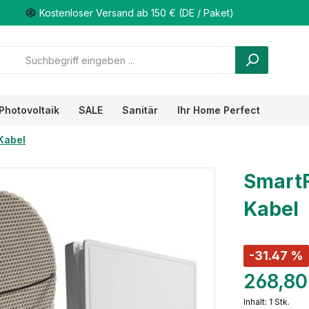
Kostenloser Versand ab 150 € (DE / Paket)
Photovoltaik
SALE
Sanitär
Ihr Home Perfect
Kabel
SmartF
Kabel
-31.47 %
268,80
Inhalt:
1 Stk.