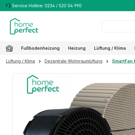
Service Hotline: 0234 / 520 04 990
m Hauptinhalt springen
Zur Suche springen
Zur Hauptnavigation springen
Fußbodenheizung
Heizung
Lüftung / Klima
Lüftung / Klima
Dezentrale Wohnraumlüftung
SmartFan 
Bildergalerie überspringen