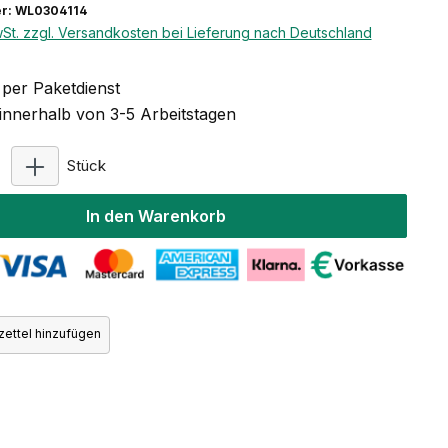
r: WL0304114
wSt. zzgl. Versandkosten bei Lieferung nach Deutschland
per Paketdienst
 innerhalb von 3-5 Arbeitstagen
Produkt Anzahl: Gib den gewünschten Wert ein ode
Stück
In den Warenkorb
ettel hinzufügen