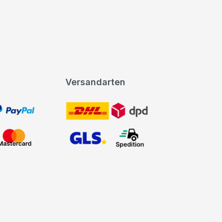
Versandarten
t, PayPal
DHL DPD
Mastercard
GLS Spedition