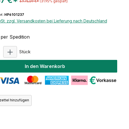
37 €*
6.975,09 €*
(31.95% gespart)
r: HP6101237
wSt. zzgl. Versandkosten bei Lieferung nach Deutschland
per Spedition
Produkt Anzahl: Gib den gewünschten Wert ein ode
Stück
In den Warenkorb
ettel hinzufügen