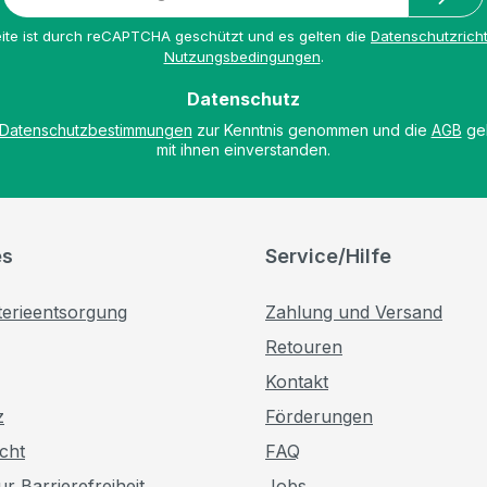
Mail-
Adresse
ite ist durch reCAPTCHA geschützt und es gelten die
Datenschutzricht
*
Nutzungsbedingungen
.
Datenschutz
Datenschutzbestimmungen
zur Kenntnis genommen und die
AGB
gel
mit ihnen einverstanden.
es
Service/Hilfe
terieentsorgung
Zahlung und Versand
Retouren
Kontakt
z
Förderungen
cht
FAQ
r Barrierefreiheit
Jobs