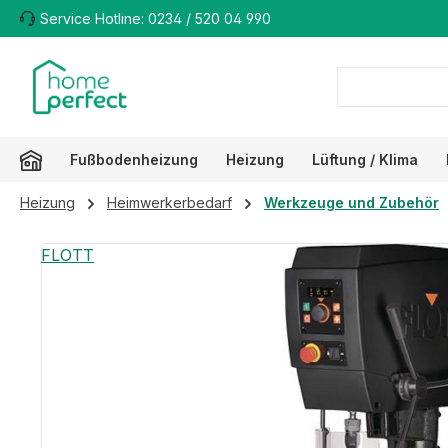
Service Hotline: 0234 / 520 04 990
m Hauptinhalt springen
Zur Suche springen
Zur Hauptnavigation springen
Fußbodenheizung
Heizung
Lüftung / Klima
Heizung
Heimwerkerbedarf
Werkzeuge und Zubehör
Bildergalerie überspringen
FLOTT