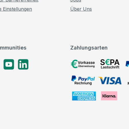
e Einstellungen
Über Uns
mmunities
Zahlungsarten
gram
YouTube
LinkedIn
Vorkasse, SEPA-Lastschrif
PayPal Rechnung, VISA, 
American Express, Klarna