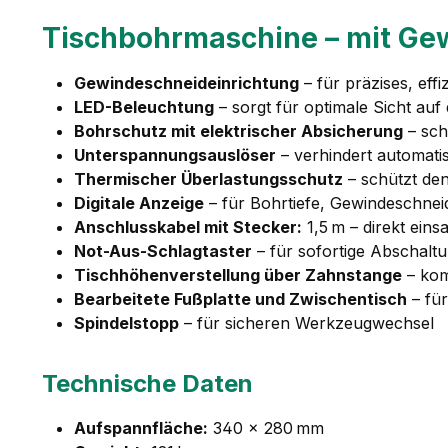
Tischbohrmaschine – mit Gew
Gewindeschneideinrichtung
– für präzises, eff
LED-Beleuchtung
– sorgt für optimale Sicht au
Bohrschutz mit elektrischer Absicherung
– sch
Unterspannungsauslöser
– verhindert automati
Thermischer Überlastungsschutz
– schützt de
Digitale Anzeige
– für Bohrtiefe, Gewindeschneid
Anschlusskabel mit Stecker:
1,5 m – direkt einsa
Not-Aus-Schlagtaster
– für sofortige Abschaltu
Tischhöhenverstellung über Zahnstange
– kom
Bearbeitete Fußplatte und Zwischentisch
– für
Spindelstopp
– für sicheren Werkzeugwechsel
Technische Daten
Aufspannfläche:
340 × 280 mm