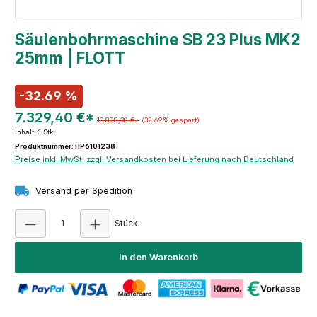
Säulenbohrmaschine SB 23 Plus MK2
25mm | FLOTT
-32.69 %
7.329,40 €*
10.888,38 €*
(32.69% gespart)
Inhalt:
1 Stk.
Produktnummer: HP6101238
Preise inkl. MwSt. zzgl. Versandkosten bei Lieferung nach Deutschland
Versand per Spedition
Produkt Anzahl: Gib den gewünschten Wert e
Stück
In den Warenkorb