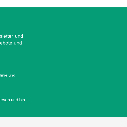
sletter und
gebote und
linie
und
esen und bin