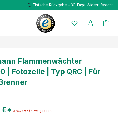
Einfache Rückgabe – 30 Tage Widerrufsrecht
mann Flammenwächter
 | Fotozelle | Typ QRC | Für
 Brenner
 €*
326,24 €*
(21.9% gespart)