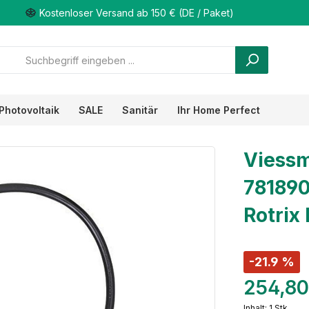
Kostenloser Versand ab 150 € (DE / Paket)
Photovoltaik
SALE
Sanitär
Ihr Home Perfect
Viess
7818900
Rotrix
-21.9 %
254,80
Inhalt:
1 Stk.