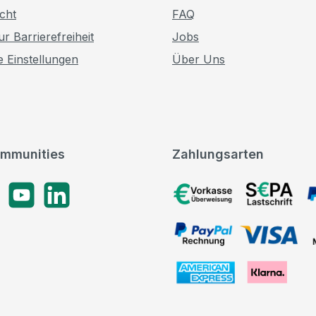
cht
FAQ
r Barrierefreiheit
Jobs
e Einstellungen
Über Uns
mmunities
Zahlungsarten
gram
YouTube
LinkedIn
Vorkasse, SEPA-Lastschrif
PayPal Rechnung, VISA, 
American Express, Klarna