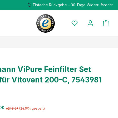
Einfache Rückgabe – 30 Tage Widerrufsrecht
ann ViPure Feinfilter Set
für Vitovent 200-C, 7543981
€*
62,13 €*
(24.19% gespart)