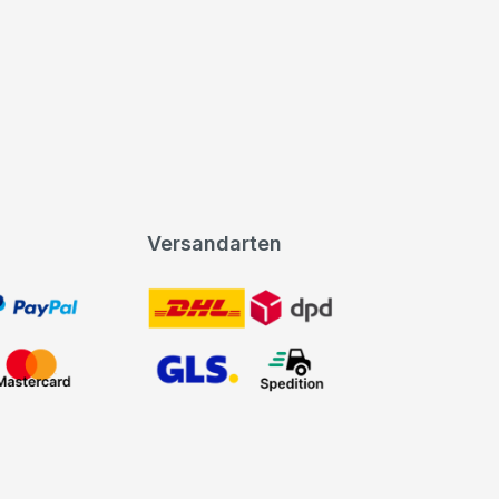
Versandarten
t, PayPal
DHL DPD
Mastercard
GLS Spedition