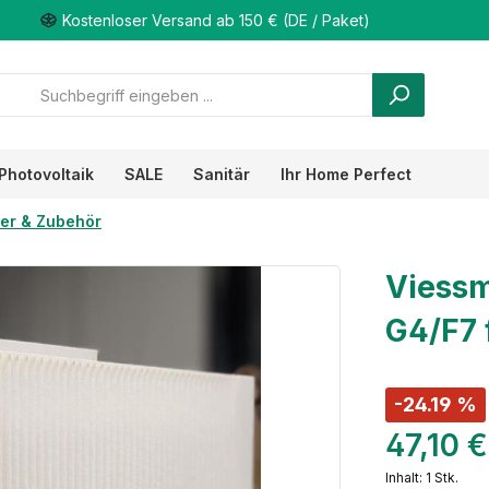
Kostenloser Versand ab 150 € (DE / Paket)
Photovoltaik
SALE
Sanitär
Ihr Home Perfect
ter & Zubehör
Viessm
G4/F7 
-24.19 %
47,10 
Inhalt:
1 Stk.