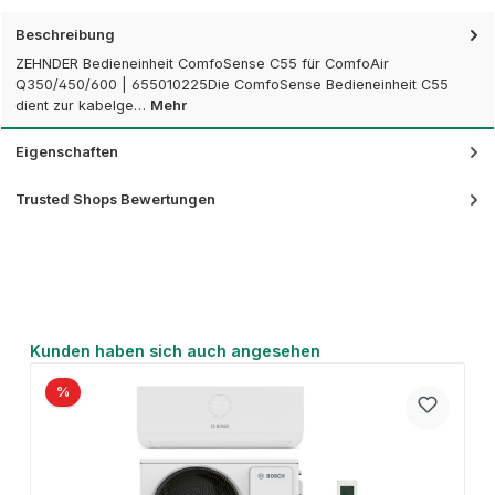
Beschreibung
ZEHNDER Bedieneinheit ComfoSense C55 für ComfoAir
Q350/450/600 | 655010225Die ComfoSense Bedieneinheit C55
dient zur kabelge…
Mehr
Eigenschaften
Trusted Shops Bewertungen
Produktgalerie überspringen
Kunden haben sich auch angesehen
%