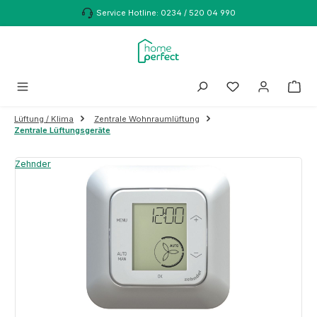
Zum Hauptinhalt springen
Service Hotline: 0234 / 520 04 990
Lüftung / Klima
Zentrale Wohnraumlüftung
Zentrale Lüftungsgeräte
Bildergalerie überspringen
Zehnder