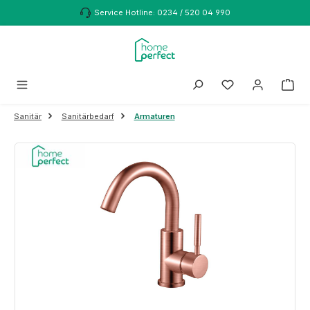
Zum Hauptinhalt springen
Service Hotline: 0234 / 520 04 990
Sanitär
Sanitärbedarf
Armaturen
Bildergalerie überspringen