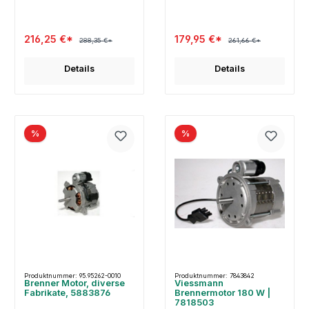
216,25 €*
179,95 €*
288,35 €*
261,66 €*
Details
Details
%
%
Produktnummer: 95.95262-0010
Produktnummer: 7843842
Brenner Motor, diverse
Viessmann
Fabrikate, 5883876
Brennermotor 180 W |
7818503