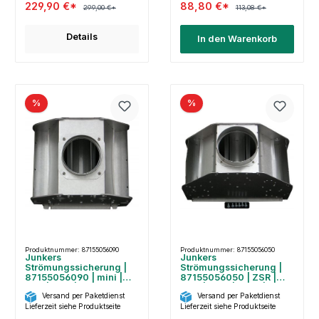
229,90 €*
88,80 €*
299,00 €*
113,08 €*
Details
In den Warenkorb
%
%
Produktnummer: 87155056090
Produktnummer: 87155056050
Junkers
Junkers
Strömungssicherung |
Strömungssicherung |
87155056090 | mini |
87155056050 | ZSR |
ZSR | ZSN | 11kW
ZSN | ZWR | ZWN | 24
Versand per Paketdienst
Versand per Paketdienst
kW
Lieferzeit siehe Produktseite
Lieferzeit siehe Produktseite