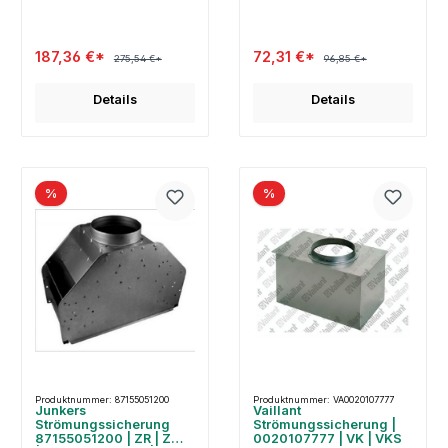
187,36 €*
72,31 €*
275,54 €*
96,85 €*
Details
Details
%
%
Produktnummer: 87155051200
Produktnummer: VA0020107777
Junkers
Vaillant
Strömungssicherung
Strömungssicherung |
87155051200 | ZR | ZWR
0020107777 | VK | VKS