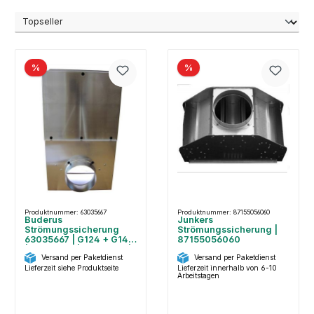
%
%
Produktnummer: 63035667
Produktnummer: 87155056060
Buderus
Junkers
Strömungssicherung
Strömungssicherung |
63035667 | G124 + G144
87155056060
| 20-24 kW | B 304mm |
Versand per Paketdienst
Versand per Paketdienst
L 525mm
Lieferzeit siehe Produktseite
Lieferzeit innerhalb von 6-10
Arbeitstagen