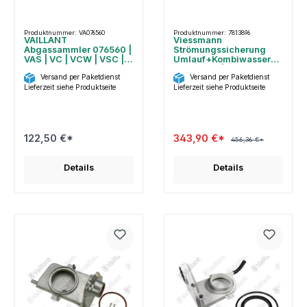
Produktnummer: VA076560
Produktnummer: 7813896
VAILLANT
Viessmann
Abgassammler 076560 |
Strömungssicherung
VAS | VC | VCW | VSC |
Umlauf+Kombiwasserhe
Inkl. Dichtungen
izer 18 kW | 7813896
Versand per Paketdienst
Versand per Paketdienst
Lieferzeit siehe Produktseite
Lieferzeit siehe Produktseite
122,50 €*
343,90 €*
456,36 €*
Details
Details