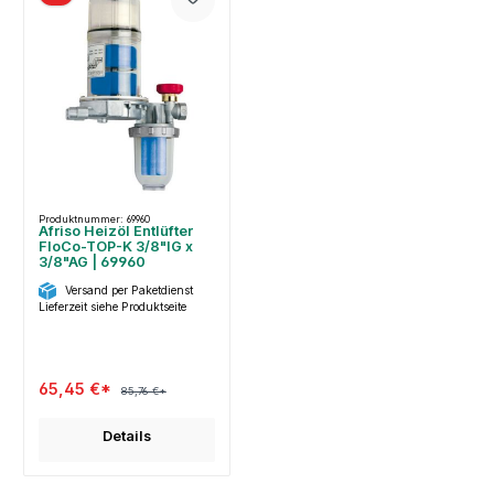
Produktnummer: 69960
Afriso Heizöl Entlüfter
FloCo-TOP-K 3/8"IG x
3/8"AG | 69960
Versand per Paketdienst
Lieferzeit siehe Produktseite
65,45 €*
85,76 €*
Details