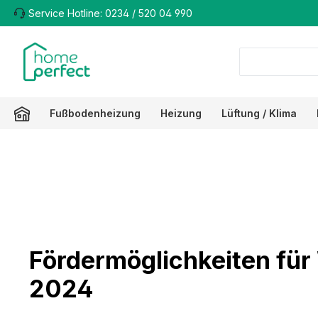
Service Hotline: 0234 / 520 04 990
m Hauptinhalt springen
Zur Suche springen
Zur Hauptnavigation springen
Fußbodenheizung
Heizung
Lüftung / Klima
Fördermöglichkeiten fü
2024