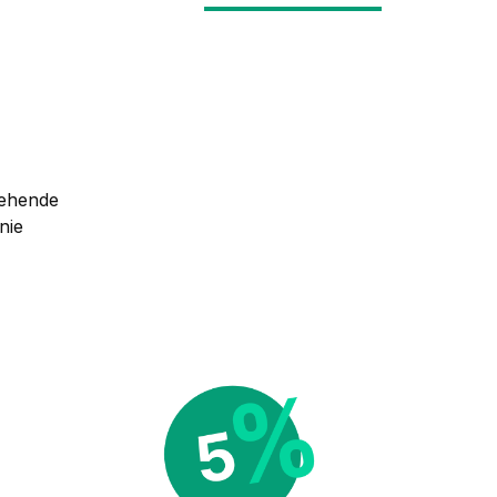
tehende
nie