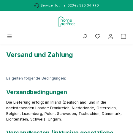
Zum Hauptinhalt springen
Service Hotline: 0234 / 520 04 990
Du hast 0 Produk
Versand und Zahlung
Es gelten folgende Bedingungen:
Versandbedingungen
Die Lieferung erfolgt im Inland (Deutschland) und in die
nachstehenden Länder: Frankreich, Niederlande, Österreich,
Belgien, Luxemburg, Polen, Schweden, Tschechien, Dänemark,
Lichtenstein, Schweiz, Ungarn.
Versandkosten (inklusive gesetzliche