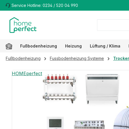
Service Hotline: 0234 / 520 04 990
m Hauptinhalt springen
Zur Suche springen
Zur Hauptnavigation springen
Fußbodenheizung
Heizung
Lüftung / Klima
Fußbodenheizung
Fussbodenheizung Systeme
Trocke
Bildergalerie überspringen
HOMEperfect