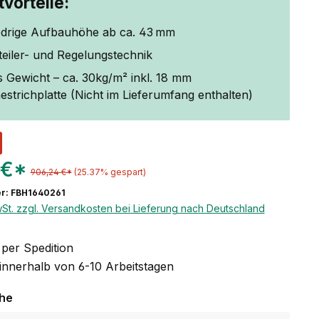
vorteile:
edrige Aufbauhöhe ab ca. 43 mm
rteiler- und Regelungstechnik
 Gewicht – ca. 30kg/m² inkl. 18 mm
strichplatte (Nicht im Lieferumfang enthalten)
 €*
906,24 €*
(25.37% gespart)
r: FBH1640261
wSt. zzgl. Versandkosten bei Lieferung nach Deutschland
per Spedition
 innerhalb von 6-10 Arbeitstagen
auswählen
che