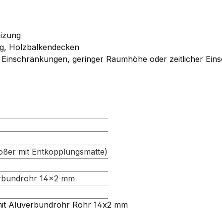
izung
g, Holzbalkendecken
n Einschränkungen, geringer Raumhöhe oder zeitlicher Ei
ößer mit Entkopplungsmatte)
rbundrohr 14×2 mm
it Aluverbundrohr Rohr 14x2 mm