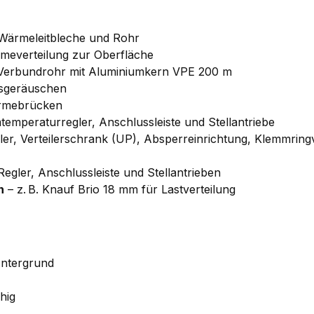
 Wärmeleitbleche und Rohr
meverteilung zur Oberfläche
 Verbundrohr mit Aluminiumkern VPE 200 m
sgeräuschen
ärmebrücken
emperaturregler, Anschlussleiste und Stellantriebe
iler, Verteilerschrank (UP), Absperreinrichtung, Klemmri
gler, Anschlussleiste und Stellantrieben
n
– z. B. Knauf Brio 18 mm für Lastverteilung
ntergrund
hig