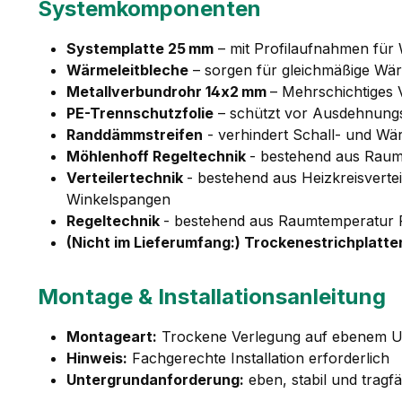
Systemkomponenten
Systemplatte 25 mm
– mit Profilaufnahmen für
Wärmeleitbleche
– sorgen für gleichmäßige Wär
Metallverbundrohr 14x2 mm
– Mehrschichtiges
PE-Trennschutzfolie
– schützt vor Ausdehnung
Randdämmstreifen
- verhindert Schall- und W
Möhlenhoff Regeltechnik
- bestehend aus Raumt
Verteilertechnik
- bestehend aus Heizkreisverte
Winkelspangen
Regeltechnik
- bestehend aus Raumtemperatur Re
(Nicht im Lieferumfang:) Trockenestrichplatte
Montage & Installationsanleitung
Montageart:
Trockene Verlegung auf ebenem U
Hinweis:
Fachgerechte Installation erforderlich
Untergrundanforderung:
eben, stabil und tragfä