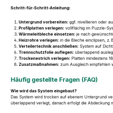
Schritt-für-Schritt-Anleitung:
Untergrund vorbereiten:
ggf. nivellieren oder 
Profilplatten verlegen:
vollflächig im Puzzle-Sy
Wärmeleitbleche einsetzen:
je nach gewünschte
Heizrohre verlegen:
in die Bleche einclipsen, z
Verteilertechnik anschließen:
System auf Dichth
Trennschutzfolie auflegen:
überlappend auslege
Trockenestrich verlegen:
Platten mindestens 18
Zusatzmaßnahmen:
zum Ausgleich empfehlen wi
Häufig gestellte Fragen (FAQ)
Wie wird das System eingebaut?
Das System wird trocken auf ebenem Untergrund verle
überlappend verlegt, danach erfolgt die Abdeckung m