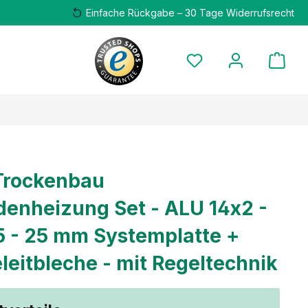
Einfache Rückgabe – 30 Tage Widerrufsrecht
Trockenbau
enheizung Set - ALU 14x2 -
5 - 25 mm Systemplatte +
eitbleche - mit Regeltechnik