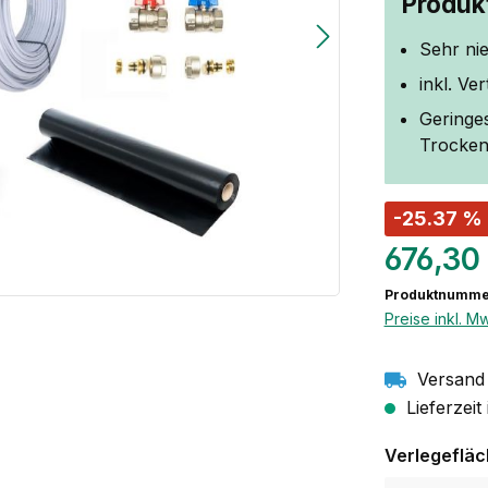
Produkt
Sehr ni
inkl. Ve
Geringes
Trockene
-25.37 %
676,30
Produktnumme
Preise inkl. M
Versand 
Lieferzeit
Verlegeflä