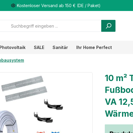
Kostenloser Versand ab 150 € (DE / Paket)
Photovoltaik
SALE
Sanitär
Ihr Home Perfect
nbausystem
10 m² 
Fußbod
VA 12,
Wärmel