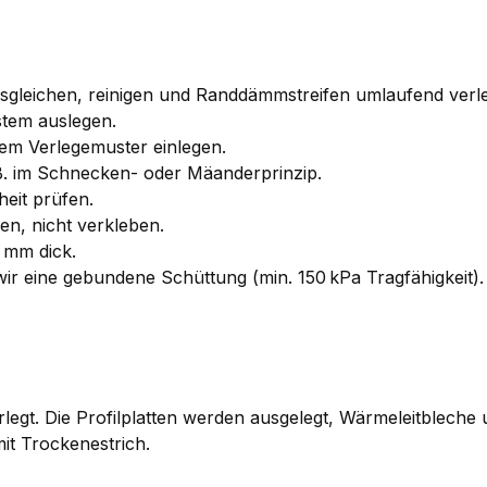
ausgleichen, reinigen und Randdämmstreifen umlaufend verl
stem auslegen.
m Verlegemuster einlegen.
. B. im Schnecken- oder Mäanderprinzip.
eit prüfen.
n, nicht verkleben.
 mm dick.
r eine gebundene Schüttung (min. 150 kPa Tragfähigkeit).
gt. Die Profilplatten werden ausgelegt, Wärmeleitbleche 
it Trockenestrich.