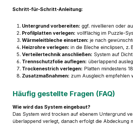
Schritt-für-Schritt-Anleitung:
Untergrund vorbereiten:
ggf. nivellieren oder 
Profilplatten verlegen:
vollflächig im Puzzle-Sy
Wärmeleitbleche einsetzen:
je nach gewünschte
Heizrohre verlegen:
in die Bleche einclipsen, z
Verteilertechnik anschließen:
System auf Dichth
Trennschutzfolie auflegen:
überlappend auslege
Trockenestrich verlegen:
Platten mindestens 18
Zusatzmaßnahmen:
zum Ausgleich empfehlen wi
Häufig gestellte Fragen (FAQ)
Wie wird das System eingebaut?
Das System wird trocken auf ebenem Untergrund verle
überlappend verlegt, danach erfolgt die Abdeckung m