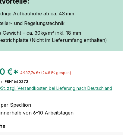
vorteile:
edrige Aufbauhöhe ab ca. 43 mm
rteiler- und Regelungstechnik
 Gewicht – ca. 30kg/m² inkl. 18 mm
strichplatte (Nicht im Lieferumfang enthalten)
60 €*
4.937,76 €*
(24.81% gespart)
r: FBH1640272
wSt. zzgl. Versandkosten bei Lieferung nach Deutschland
per Spedition
 innerhalb von 6-10 Arbeitstagen
auswählen
che