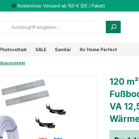
Kostenloser Versand ab 150 € (DE / Paket)
Photovoltaik
SALE
Sanitär
Ihr Home Perfect
nbausystem
120 m²
Fußbod
VA 12,
Wärmel