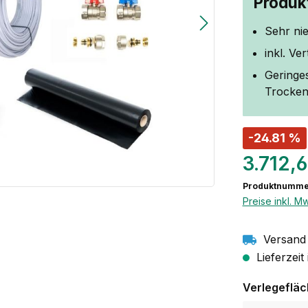
Produkt
Sehr ni
inkl. Ve
Geringes
Trockene
-24.81 %
3.712,
Produktnumme
Preise inkl. M
Versand 
Lieferzeit
Verlegeflä