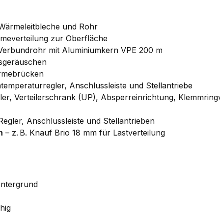
 Wärmeleitbleche und Rohr
meverteilung zur Oberfläche
 Verbundrohr mit Aluminiumkern VPE 200 m
sgeräuschen
ärmebrücken
emperaturregler, Anschlussleiste und Stellantriebe
iler, Verteilerschrank (UP), Absperreinrichtung, Klemmri
gler, Anschlussleiste und Stellantrieben
n
– z. B. Knauf Brio 18 mm für Lastverteilung
ntergrund
hig