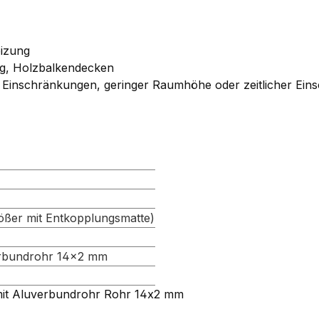
izung
g, Holzbalkendecken
n Einschränkungen, geringer Raumhöhe oder zeitlicher Ei
ößer mit Entkopplungsmatte)
rbundrohr 14×2 mm
it Aluverbundrohr Rohr 14x2 mm