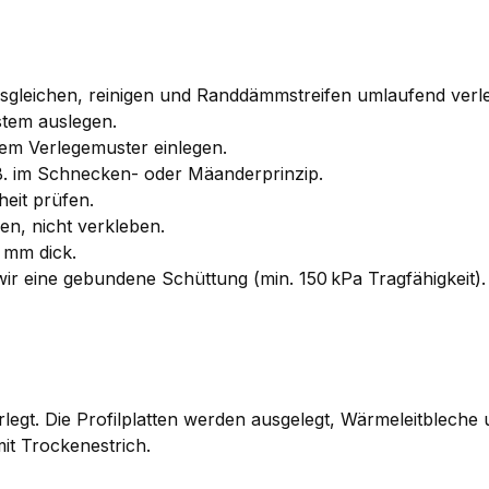
ausgleichen, reinigen und Randdämmstreifen umlaufend verl
stem auslegen.
m Verlegemuster einlegen.
. B. im Schnecken- oder Mäanderprinzip.
eit prüfen.
n, nicht verkleben.
 mm dick.
r eine gebundene Schüttung (min. 150 kPa Tragfähigkeit).
gt. Die Profilplatten werden ausgelegt, Wärmeleitbleche 
it Trockenestrich.