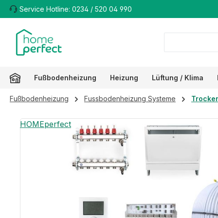
Service Hotline: 0234 / 520 04 990
m Hauptinhalt springen
Zur Suche springen
Zur Hauptnavigation springen
Fußbodenheizung
Heizung
Lüftung / Klima
Fußbodenheizung
Fussbodenheizung Systeme
Trocke
Bildergalerie überspringen
HOMEperfect