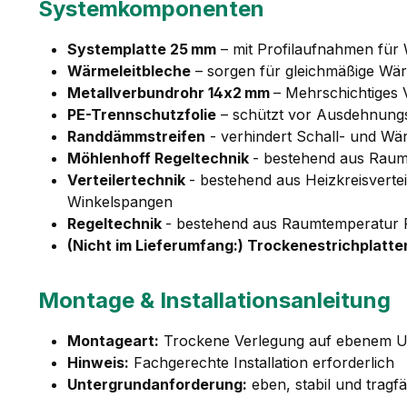
Systemkomponenten
Systemplatte 25 mm
– mit Profilaufnahmen für
Wärmeleitbleche
– sorgen für gleichmäßige Wär
Metallverbundrohr 14x2 mm
– Mehrschichtiges
PE-Trennschutzfolie
– schützt vor Ausdehnung
Randdämmstreifen
- verhindert Schall- und W
Möhlenhoff Regeltechnik
- bestehend aus Raumt
Verteilertechnik
- bestehend aus Heizkreisverte
Winkelspangen
Regeltechnik
- bestehend aus Raumtemperatur Re
(Nicht im Lieferumfang:) Trockenestrichplatte
Montage & Installationsanleitung
Montageart:
Trockene Verlegung auf ebenem U
Hinweis:
Fachgerechte Installation erforderlich
Untergrundanforderung:
eben, stabil und tragfä