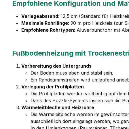
Empfohlene Konfiguration und Mat
Verlegeabstand
: 12,5 cm (Standard für Heizkre
Maximale Rohrlänge
: 90 m pro Heizkreis (zur Si
Empfohlene Rohrtypen
: Aluverbundrohr mit Ab
Fußbodenheizung mit Trockenestri
Vorbereitung des Untergrunds
Der Boden muss eben und stabil sein.
Ein Randdämmstreifen wird umlaufend ange
Verlegung der Profilplatten
Die Profilplatten werden vollflächig auf dem
Dank des Puzzle-Systems lassen sich die Pl
Wärmeleitbleche und Heizrohre
Die Wärmeleitbleche werden im gewünschten 
ausschließlich dort eingelegt werden, wo ge
In den Umlenkzonen (Raumränder, Türbereic