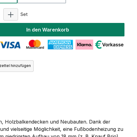
Produkt Anzahl: Gib den gewünschten Wert ein oder 
Set
In den Warenkorb
ettel hinzufügen
ngen, Holzbalkendecken und Neubauten. Dank der
und vielseitige Möglichkeit, eine Fußbodenheizung zu
nem niedrigsten Aufbau von 18 mm (z. B. Knauf Brio)