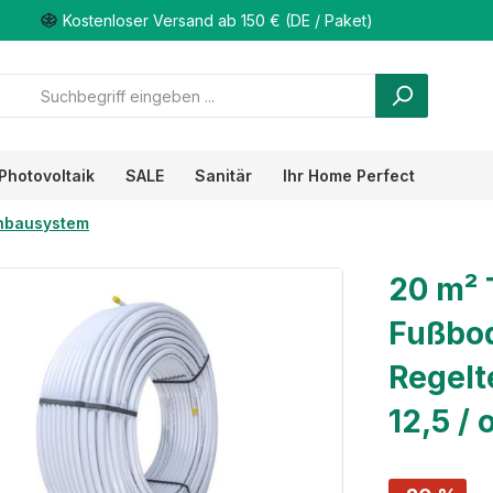
Kostenloser Versand ab 150 € (DE / Paket)
Photovoltaik
SALE
Sanitär
Ihr Home Perfect
nbausystem
20 m²
Fußbo
Regelt
12,5 /