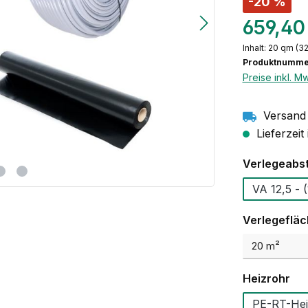
-20 %
659,40
Inhalt:
20 qm
(32
Produktnumme
Preise inkl. M
Versand 
Lieferzeit
Verlegeabs
VA
Verlegeflä
au
Heizrohr
PE-RT-Hei