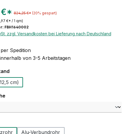
 €*
824,25 €*
(20% gespart)
,97 €* / 1 qm)
r: FBH1640002
wSt. zzgl. Versandkosten bei Lieferung nach Deutschland
per Spedition
 innerhalb von 3-5 Arbeitstagen
auswählen
tand
 12,5 - (12,5 cm)
auswählen
che
swählen
zrohr
Alu-Verbundrohr