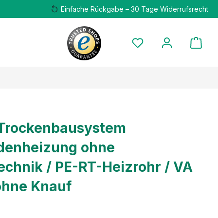
Einfache Rückgabe – 30 Tage Widerrufsrecht
 Trockenbausystem
denheizung ohne
echnik / PE-RT-Heizrohr / VA
 ohne Knauf