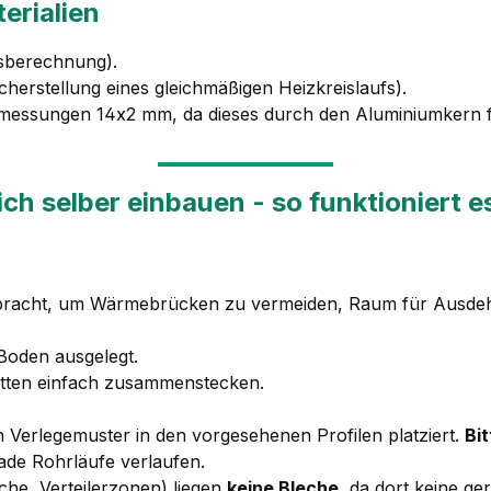
erialien
isberechnung).
cherstellung eines gleichmäßigen Heizkreislaufs).
messungen 14x2 mm, da dieses durch den Aluminiumkern for
ch selber einbauen
- so funktioniert e
bracht, um Wärmebrücken zu vermeiden, Raum für Ausdeh
 Boden ausgelegt.
atten einfach zusammenstecken.
Verlegemuster in den vorgesehenen Profilen platziert.
Bi
rade Rohrläufe verlaufen.
he, Verteilerzonen) liegen
keine Bleche
, da dort keine g