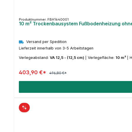
Produktnummer: FBH1640001
10 m² Trockenbausystem Fußbodenheizung ohne R
Versand per Spedition
Lieferzeit innerhalb von 3-5 Arbeitstagen
Verlegeabstand:
VA 12,5 - (12,5 cm)
|
Verlegefläche:
10 m²
|
H
403,90 €*
496,80 €*
%