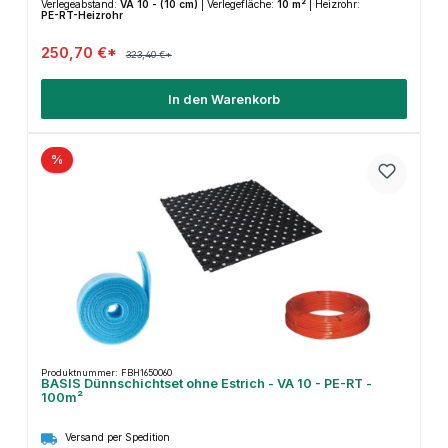
Verlegeabstand:
VA 10 - (10 cm)
|
Verlegefläche:
10 m²
|
Heizrohr:
PE-RT-Heizrohr
250,70 €*
323,40 €*
In den Warenkorb
%
Produktnummer: FBH1650060
BASIS Dünnschichtset ohne Estrich - VA 10 - PE-RT -
100m²
Versand per Spedition