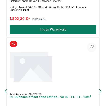
Lieferzeit innerhalb von 1-3 Wochen lieferbar
Verlegeabstand:
VA 10 - (10 cm)
|
Verlegefläche:
100 m²
|
Heizrohr:
PE-RT-Heizrohr
1.802,30 €*
2.306,94 €*
In den Warenkorb
%
Produktnummer: FBH1650282
RT Dünnschichtset ohne Estrich - VA 10 - PE-RT - 10m²