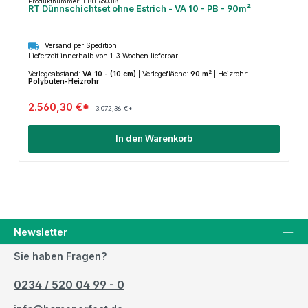
Produktnummer: FBH1650318
RT Dünnschichtset ohne Estrich - VA 10 - PB - 90m²
Versand per Spedition
Lieferzeit innerhalb von 1-3 Wochen lieferbar
Verlegeabstand:
VA 10 - (10 cm)
|
Verlegefläche:
90 m²
|
Heizrohr:
Polybuten-Heizrohr
2.560,30 €*
3.072,36 €*
In den Warenkorb
Newsletter
Sie haben Fragen?
0234 / 520 04 99 - 0