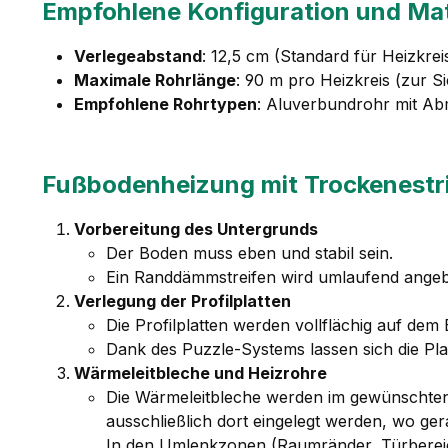
Empfohlene Konfiguration und Mat
Verlegeabstand
: 12,5 cm (Standard für Heizkre
Maximale Rohrlänge
: 90 m pro Heizkreis (zur Si
Empfohlene Rohrtypen
: Aluverbundrohr mit Ab
Fußbodenheizung mit Trockenestri
Vorbereitung des Untergrunds
Der Boden muss eben und stabil sein.
Ein Randdämmstreifen wird umlaufend ange
Verlegung der Profilplatten
Die Profilplatten werden vollflächig auf dem
Dank des Puzzle-Systems lassen sich die Pl
Wärmeleitbleche und Heizrohre
Die Wärmeleitbleche werden im gewünschten 
ausschließlich dort eingelegt werden, wo ge
In den Umlenkzonen (Raumränder, Türbereic