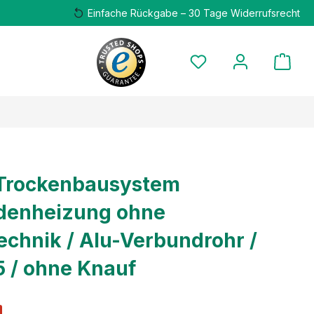
Einfache Rückgabe – 30 Tage Widerrufsrecht
 Trockenbausystem
denheizung ohne
echnik / Alu-Verbundrohr /
5 / ohne Knauf