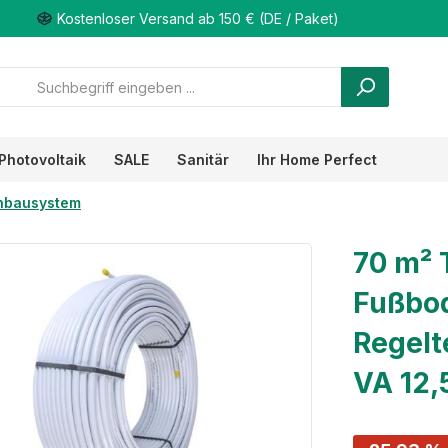
Kostenloser Versand ab 150 € (DE / Paket)
Photovoltaik
SALE
Sanitär
Ihr Home Perfect
nbausystem
70 m²
Fußbo
Regelt
VA 12,