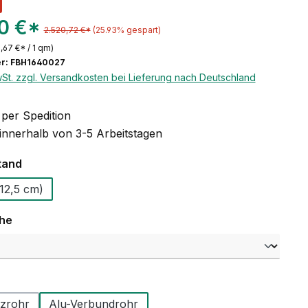
20 €*
2.520,72 €*
(25.93% gespart)
,67 €* / 1 qm)
r: FBH1640027
wSt. zzgl. Versandkosten bei Lieferung nach Deutschland
per Spedition
 innerhalb von 3-5 Arbeitstagen
auswählen
tand
 12,5 - (12,5 cm)
auswählen
che
swählen
zrohr
Alu-Verbundrohr