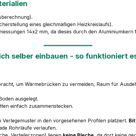
erialien
isberechnung).
cherstellung eines gleichmäßigen Heizkreislaufs).
messungen 14x2 mm, da dieses durch den Aluminiumkern for
ch selber einbauen
- so funktioniert e
bracht, um Wärmebrücken zu vermeiden, Raum für Ausdeh
 Boden ausgelegt.
atten einfach zusammenstecken.
Verlegemuster in den vorgesehenen Profilen platziert.
Bi
rade Rohrläufe verlaufen.
he, Verteilerzonen) liegen
keine Bleche
, da dort keine g