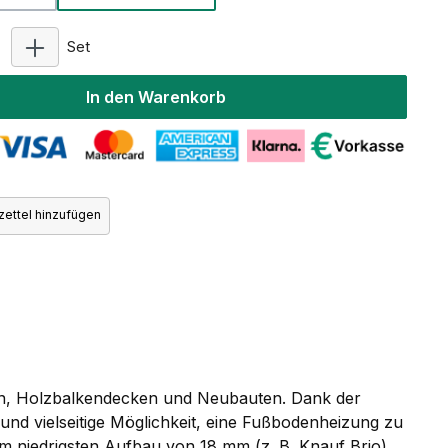
Produkt Anzahl: Gib den gewünschten Wert ein oder 
Set
In den Warenkorb
ettel hinzufügen
ngen, Holzbalkendecken und Neubauten. Dank der
und vielseitige Möglichkeit, eine Fußbodenheizung zu
nem niedrigsten Aufbau von 18 mm (z. B. Knauf Brio)