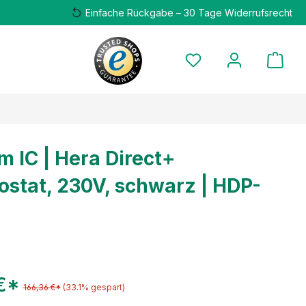
Einfache Rückgabe – 30 Tage Widerrufsrecht
m IC | Hera Direct+
stat, 230V, schwarz | HDP-
 €*
166,36 €*
(33.1% gespart)