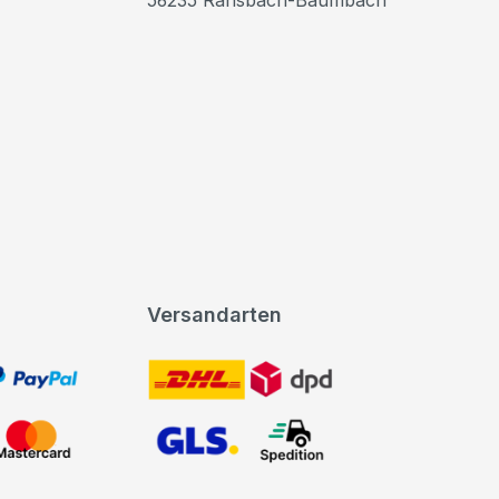
Versandarten
t, PayPal
DHL DPD
Mastercard
GLS Spedition