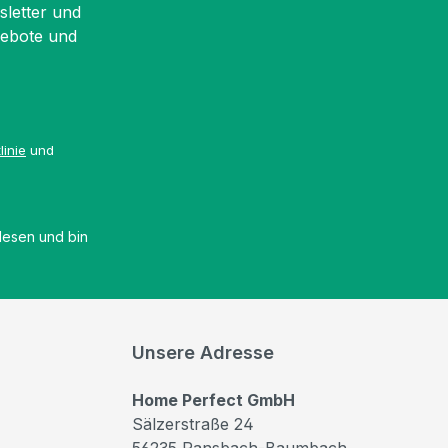
sletter und
gebote und
linie
und
esen und bin
Unsere Adresse
Home Perfect GmbH
Sälzerstraße 24
56235 Ransbach-Baumbach