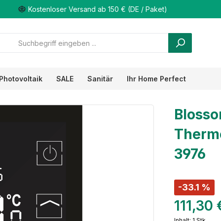
Kostenloser Versand ab 150 € (DE / Paket)
Photovoltaik
SALE
Sanitär
Ihr Home Perfect
Blosso
Thermo
3976
-33.1 %
111,30
Inhalt:
1 Stk.