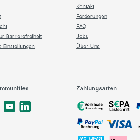
Kontakt
z
Förderungen
cht
FAQ
r Barrierefreiheit
Jobs
e Einstellungen
Über Uns
mmunities
Zahlungsarten
gram
YouTube
LinkedIn
Vorkasse, SEPA-Lastschrif
PayPal Rechnung, VISA, 