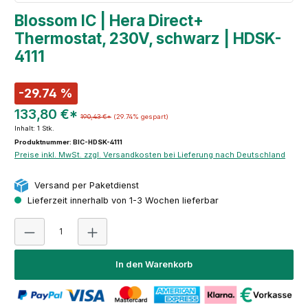
Blossom IC | Hera Direct+
Thermostat, 230V, schwarz | HDSK-
4111
-29.74 %
133,80 €*
190,43 €*
(29.74% gespart)
Inhalt:
1 Stk.
Produktnummer: BIC-HDSK-4111
Preise inkl. MwSt. zzgl. Versandkosten bei Lieferung nach Deutschland
Versand per Paketdienst
Lieferzeit innerhalb von 1-3 Wochen lieferbar
Produkt Anzahl: Gib den gewünschten Wert ein oder 
In den Warenkorb