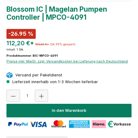
Blossom IC | Magelan Pumpen
Controller | MPCO-4091
-26.95 %
112,20 €*
153,60 €*
(26.95% gespart)
Inhalt:
1 Stk.
Produktnummer: BIC-MPCO-4091
Preise inkl. MwSt. zzgl. Versandkosten bei Lieferung nach Deutschland
Versand per Paketdienst
Lieferzeit innerhalb von 1-3 Wochen lieferbar
Produkt Anzahl: Gib den gewünschten Wert ein oder 
In den Warenkorb