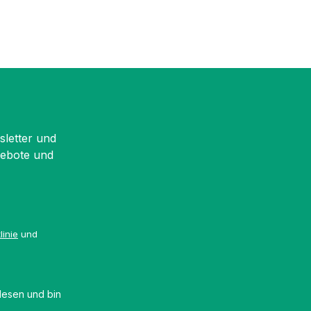
sletter und
gebote und
linie
und
esen und bin