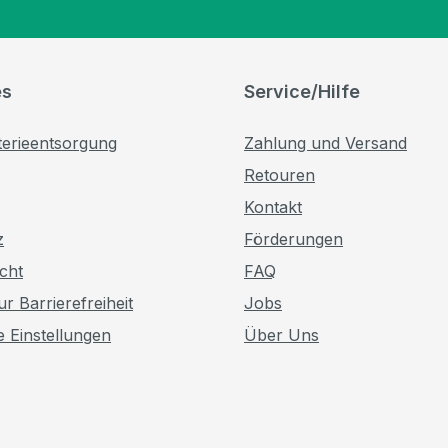
es
Service/Hilfe
terieentsorgung
Zahlung und Versand
Retouren
Kontakt
z
Förderungen
cht
FAQ
r Barrierefreiheit
Jobs
e Einstellungen
Über Uns