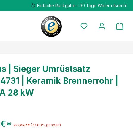
Einfache Rückgabe – 30 Tage Widerrufsrecht
s | Sieger Umrüstsatz
4731 | Keramik Brennerrohr |
-A 28 kW
 €*
299,64 €*
(27.83% gespart)