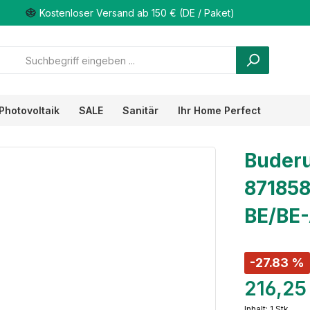
Kostenloser Versand ab 150 € (DE / Paket)
Photovoltaik
SALE
Sanitär
Ihr Home Perfect
Buderu
871858
BE/BE
-27.83 %
216,25
Inhalt:
1 Stk.