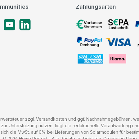
mmunities
Zahlungsarten
gram
YouTube
LinkedIn
Vorkasse, SEPA-Lastschrif
PayPal Rechnung, VISA, 
American Express, Klarna
hrwertsteuer zzgl.
Versandkosten
und ggf. Nachnahmegebühren, wen
r Unterstützung nutzen, liegt die redaktionelle Verantwortung und 
 sich die MwSt. auf 0% bei Lieferungen von Solarmodulen für besti
© 2026 Home Perfect - Alle Rechte vorbehalten.
Grounding Page