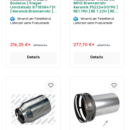
Buderus | Sieger
MHG Brennerrohr
Umrüstsatz 8718584731
Keramik 95222400190 |
| Keramik Brennerrohr |
RE1.19H | RE 1.22H | RE
BE/BE-A 28 kW
1.26H | 200x85mm
Versand per Paketdienst
Versand per Paketdienst
Lieferzeit siehe Produktseite
Lieferzeit siehe Produktseite
216,25 €*
277,70 €*
299,64 €*
413,97 €*
Details
Details