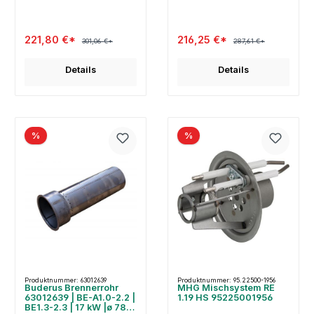
221,80 €*
216,25 €*
301,06 €*
287,61 €*
Details
Details
%
%
Produktnummer: 63012639
Produktnummer: 95.22500-1956
Buderus Brennerrohr
MHG Mischsystem RE
63012639 | BE-A1.0-2.2 |
1.19 HS 95225001956
BE1.3-2.3 | 17 kW |ø 78