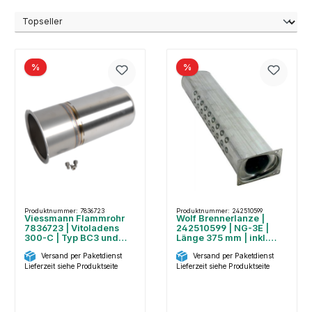
%
%
Produktnummer: 7836723
Produktnummer: 242510599
Viessmann Flammrohr
Wolf Brennerlanze |
7836723 | Vitoladens
242510599 | NG-3E |
300-C | Typ BC3 und
Länge 375 mm | inkl.
J3RA
Schrauben
Versand per Paketdienst
Versand per Paketdienst
Lieferzeit siehe Produktseite
Lieferzeit siehe Produktseite