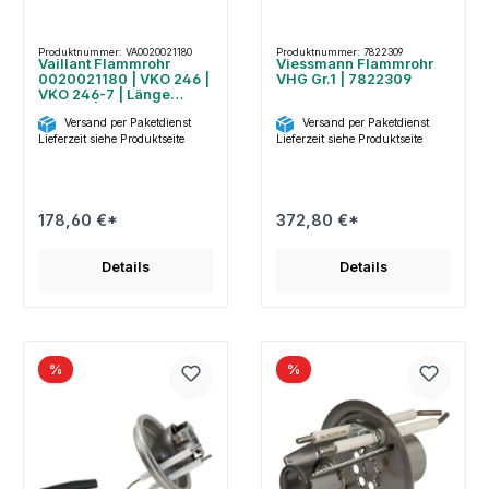
Produktnummer: VA0020021180
Produktnummer: 7822309
Vaillant Flammrohr
Viessmann Flammrohr
0020021180 | VKO 246 |
VHG Gr.1 | 7822309
VKO 246-7 | Länge
150mm |ø 76,6x100mm
Versand per Paketdienst
Versand per Paketdienst
Lieferzeit siehe Produktseite
Lieferzeit siehe Produktseite
178,60 €*
372,80 €*
Details
Details
%
%