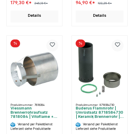
179,30 €*
94,90 €*
245,13 €*
122,25 €*
Details
Details
%
%
Produktnummer: 7818084
Produktnummer: 8718584730
Viessmann
Buderus Flammrohr |
Brennerrohraufsatz
Umrüstsatz 8718584730
7818084 | Vitoflame +
| Keramik Brennerrohr |
Caloflame VEK
BE-A/RU| 21 kW
Versand per Paketdienst
Versand per Paketdienst
Ölbrenner
Lieferzeit siehe Produktseite
Lieferzeit siehe Produktseite