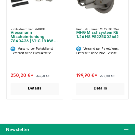
Produktnummer: 7840436
Produktnummer: 95.22500-2662
Viessmann
MHG Mischsystem RE
Mischeinrichtung
1.26 HS 95225002662
7840436 | VHG 18 kW |
Vitoflame 300 | inkl.
Versand per Paketdienst
Versand per Paketdienst
Elektrode
Lieferzeit siehe Produktseite
Lieferzeit siehe Produktseite
250,20 €*
199,90 €*
326,31 €*
298,58 €*
Details
Details
Newsletter