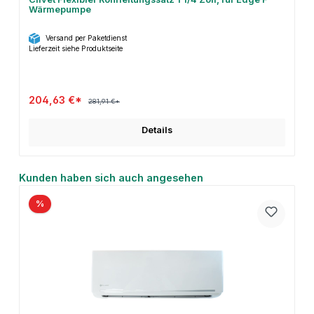
Wärmepumpe
Versand per Paketdienst
Lieferzeit siehe Produktseite
204,63 €*
281,91 €*
Details
Produktgalerie überspringen
Kunden haben sich auch angesehen
%