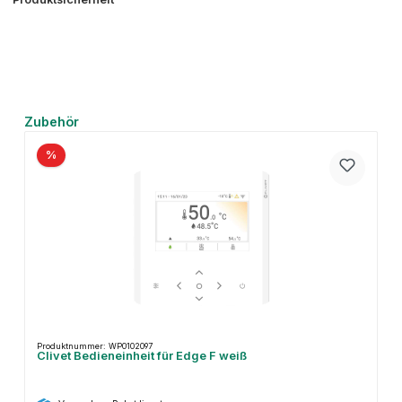
Produktgalerie überspringen
Zubehör
%
Produktnummer: WP0102097
Clivet Bedieneinheit für Edge F weiß