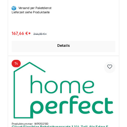
Versand per Paketdienst
Lieferzeit siehe Produktseite
167,66 €*
244,00 €*
Details
%
Produktnummer: WP0102100
Clivet Flexibler Rohrleitungssatz 1 1/4 Zoll, für Edge F