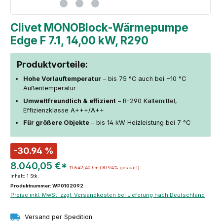
Clivet MONOBlock-Wärmepumpe
Edge F 7.1, 14,00 kW, R290
Produktvorteile:
Hohe Vorlauftemperatur
– bis 75 °C auch bei −10 °C
Außentemperatur
Umweltfreundlich & effizient
– R-290 Kältemittel,
Effizienzklasse A+++/A++
Für größere Objekte
– bis 14 kW Heizleistung bei 7 °C
-30.94 %
8.040,05 €*
11.642,40 €*
(30.94% gespart)
Inhalt:
1 Stk.
Produktnummer: WP0102092
Preise inkl. MwSt. zzgl. Versandkosten bei Lieferung nach Deutschland
Versand per Spedition