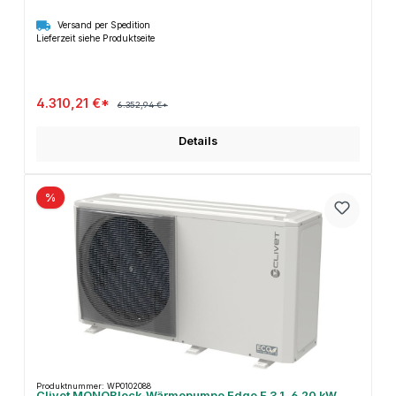
Versand per Spedition
Lieferzeit siehe Produktseite
4.310,21 €*
6.352,94 €*
Details
%
Produktnummer: WP0102088
Clivet MONOBlock-Wärmepumpe Edge F 3.1, 6,20 kW,