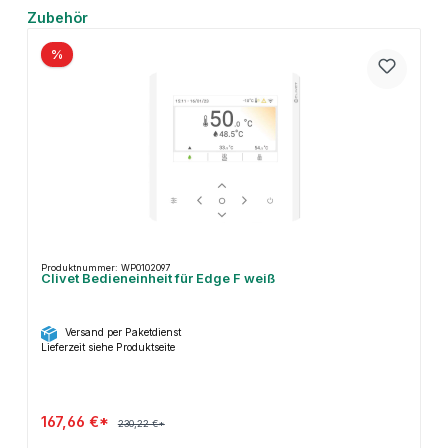
Produktgalerie überspringen
Zubehör
%
Produktnummer: WP0102097
Clivet Bedieneinheit für Edge F weiß
Versand per Paketdienst
Lieferzeit siehe Produktseite
167,66 €*
230,22 €*