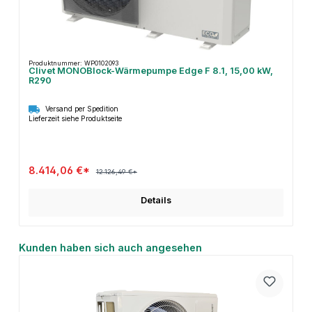
Produktnummer: WP0102093
Clivet MONOBlock-Wärmepumpe Edge F 8.1, 15,00 kW,
R290
Versand per Spedition
Lieferzeit siehe Produktseite
8.414,06 €*
12.126,49 €*
Details
Produktgalerie überspringen
Kunden haben sich auch angesehen