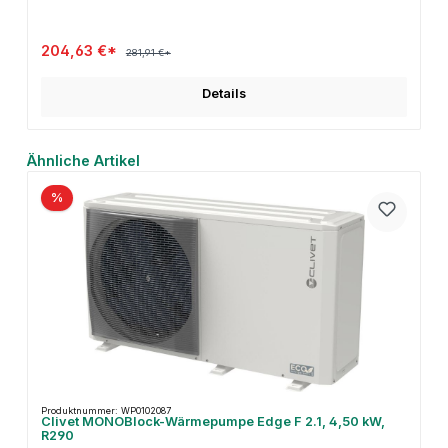
204,63 €*
281,91 €*
Details
Produktgalerie überspringen
Ähnliche Artikel
%
Produktnummer: WP0102087
Clivet MONOBlock-Wärmepumpe Edge F 2.1, 4,50 kW,
R290