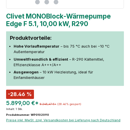
Clivet MONOBlock-Wärmepumpe
Edge F 5.1, 10,00 kW, R290
Produktvorteile:
Hohe Vorlauftemperatur
– bis 75 °C auch bei −10 °C
Außentemperatur
Umweltfreundlich & effizient
– R-290 Kältemittel,
Effizienzklasse A+++/A++
Ausgewogen
– 10 kW Heizleistung, ideal für
Einfamilienhäuser
-28.46 %
5.899,00 €*
8.245,47 €*
(28.46% gespart)
Inhalt:
1 Stk.
Produktnummer: WP0102090
Preise inkl. MwSt. zzgl. Versandkosten bei Lieferung nach Deutschland