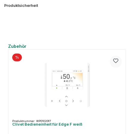
Produktsicherheit
Produktgalerie überspringen
Zubehör
%
Produktnummer: WP0102097
Clivet Bedieneinheit für Edge F weiß