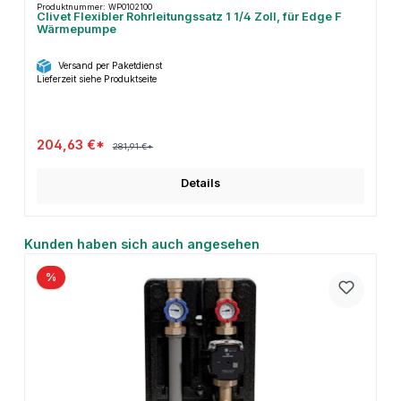
Produktnummer: WP0102100
Clivet Flexibler Rohrleitungssatz 1 1/4 Zoll, für Edge F
Wärmepumpe
Versand per Paketdienst
Lieferzeit siehe Produktseite
204,63 €*
281,91 €*
Details
Produktgalerie überspringen
Kunden haben sich auch angesehen
%