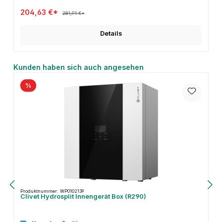
204,63 €*
281,91 €*
Details
Produktgalerie überspringen
Kunden haben sich auch angesehen
%
Produktnummer: WP0102139
Clivet Hydrosplit Innengerät Box (R290)