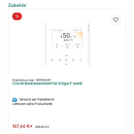
Produktgalerie überspringen
Zubehör
%
Produktnummer: WP0102097
Clivet Bedieneinheit für Edge F weiß
Versand per Paketdienst
Lieferzeit siehe Produktseite
167,66 €*
230,22 €*