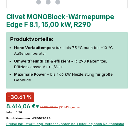
Clivet MONOBlock-Wärmepumpe
Edge F 8.1, 15,00 kW, R290
Produktvorteile:
Hohe Vorlauftemperatur
– bis 75 °C auch bei −10 °C
Außentemperatur
Umweltfreundlich & effizient
– R-290 Kältemittel,
Effizienzklasse A+++/A++
Maximale Power
– bis 17,6 kW Heizleistung für große
Gebäude
-30.61 %
8.414,06 €*
12.126,49 €*
(30.61% gespart)
Inhalt:
1 Stk.
Produktnummer: WP0102093
Preise inkl. MwSt. zzgl. Versandkosten bei Lieferung nach Deutschland