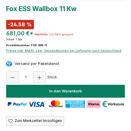
Fox ESS Wallbox 11 Kw
-24.58 %
681,00 €*
902,93 €*
(24.58% gespart)
Inhalt:
1 Stk.
Produktnummer: FOX-WB-11
Preise inkl. MwSt. zzgl. Versandkosten bei Lieferung nach Deutschland
Versand per Paketdienst
Produkt Anzahl: Gib den gewünschten Wert e
Stück
In den Warenkorb
Zum Merkzettel hinzufügen