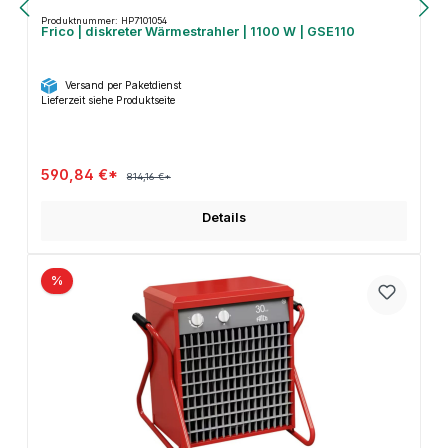
Produktnummer: HP7101054
Frico | diskreter Wärmestrahler | 1100 W | GSE110
Versand per Paketdienst
Lieferzeit siehe Produktseite
590,84 €*
814,16 €*
Details
%