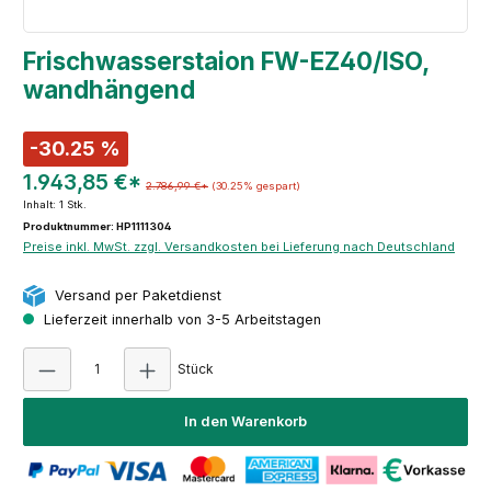
Frischwasserstaion FW-EZ40/ISO,
wandhängend
-30.25 %
1.943,85 €*
2.786,99 €*
(30.25% gespart)
Inhalt:
1 Stk.
Produktnummer: HP1111304
Preise inkl. MwSt. zzgl. Versandkosten bei Lieferung nach Deutschland
Versand per Paketdienst
Lieferzeit innerhalb von 3-5 Arbeitstagen
Produkt Anzahl: Gib den gewünschten Wert e
Stück
In den Warenkorb