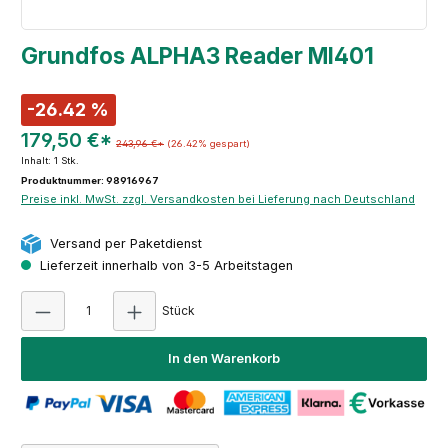
Grundfos ALPHA3 Reader MI401
-26.42 %
179,50 €*
243,96 €*
(26.42% gespart)
Inhalt:
1 Stk.
Produktnummer: 98916967
Preise inkl. MwSt. zzgl. Versandkosten bei Lieferung nach Deutschland
Versand per Paketdienst
Lieferzeit innerhalb von 3-5 Arbeitstagen
Produkt Anzahl: Gib den gewünschten Wert e
Stück
In den Warenkorb