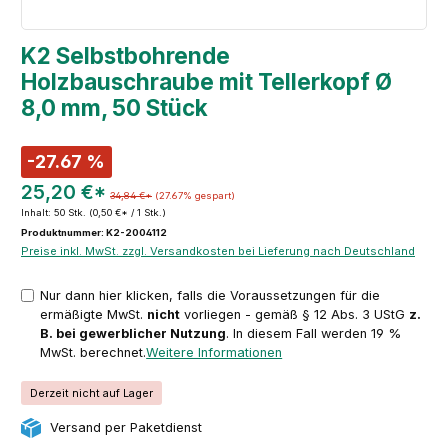
K2 Selbstbohrende
Holzbauschraube mit Tellerkopf Ø
8,0 mm, 50 Stück
-27.67 %
25,20 €*
34,84 €*
(27.67% gespart)
Inhalt:
50 Stk.
(0,50 €* / 1 Stk.)
Produktnummer: K2-2004112
Preise inkl. MwSt. zzgl. Versandkosten bei Lieferung nach Deutschland
Nur dann hier klicken, falls die Voraussetzungen für die
ermäßigte MwSt.
nicht
vorliegen - gemäß § 12 Abs. 3 UStG
z.
B. bei gewerblicher Nutzung
. In diesem Fall werden 19 %
MwSt. berechnet.
Weitere Informationen
Derzeit nicht auf Lager
Versand per Paketdienst