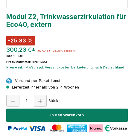
Modul Z2, Trinkwasserzirkulation für
Eco40, extern
-25.33 %
300,23 €*
402,09 €*
(25.33% gespart)
Inhalt:
1 Stk.
Produktnummer: HP1111303
Preise inkl. MwSt. zzgl. Versandkosten bei Lieferung nach Deutschland
Versand per Paketdienst
Lieferzeit innerhalb von 2-4 Wochen
Produkt Anzahl: Gib den gewünschten Wert e
Stück
In den Warenkorb