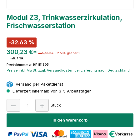
Modul Z3, Trinkwasserzirkulation,
Frischwasserstation
-32.63 %
300,23 €*
445,65 €*
(32.63% gespart)
Inhalt:
1 Stk.
Produktnummer: HP1111305
Preise inkl. MwSt. zzgl. Versandkosten bei Lieferung nach Deutschland
Versand per Paketdienst
Lieferzeit innerhalb von 3-5 Arbeitstagen
Produkt Anzahl: Gib den gewünschten Wert e
Stück
In den Warenkorb