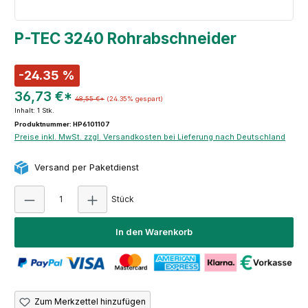
P-TEC 3240 Rohrabschneider
-24.35 %
36,73 €*
48,55 €*
(24.35% gespart)
Inhalt:
1 Stk.
Produktnummer: HP6101107
Preise inkl. MwSt. zzgl. Versandkosten bei Lieferung nach Deutschland
Versand per Paketdienst
Produkt Anzahl: Gib den gewünschten Wert e
Stück
In den Warenkorb
Zum Merkzettel hinzufügen