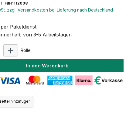
r: FBH1112008
wSt. zzgl. Versandkosten bei Lieferung nach Deutschland
per Paketdienst
 innerhalb von 3-5 Arbeitstagen
Produkt Anzahl: Gib den gewünschten Wert ein ode
Rolle
In den Warenkorb
ettel hinzufügen