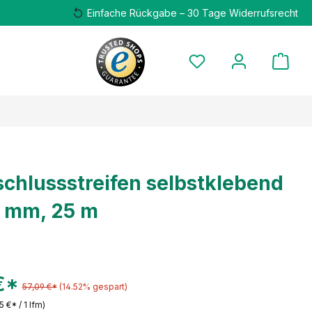
Einfache Rückgabe – 30 Tage Widerrufsrecht
chlussstreifen selbstklebend
8 mm, 25 m
€*
57,09 €*
(14.52% gespart)
95 €* / 1 lfm)