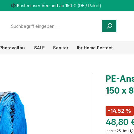
Kostenloser Versand ab 150 € (DE / Paket)
Photovoltaik
SALE
Sanitär
Ihr Home Perfect
PE-Ans
150 x 
-14.52 %
48,80 
Inhalt:
25 lfm
(1,