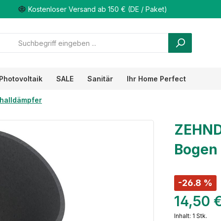
Kostenloser Versand ab 150 € (DE / Paket)
Photovoltaik
SALE
Sanitär
Ihr Home Perfect
halldämpfer
ZEHND
Bogen 
-26.8 %
14,50 
Inhalt:
1 Stk.