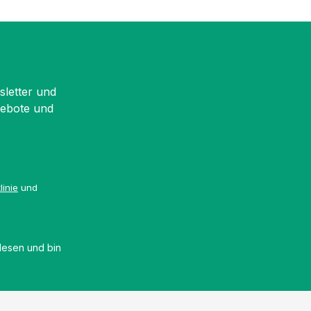
sletter und
gebote und
linie
und
esen und bin