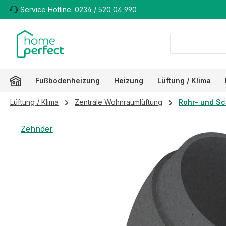
Service Hotline: 0234 / 520 04 990
m Hauptinhalt springen
Zur Suche springen
Zur Hauptnavigation springen
Fußbodenheizung
Heizung
Lüftung / Klima
Lüftung / Klima
Zentrale Wohnraumlüftung
Rohr- und Sc
Bildergalerie überspringen
Zehnder