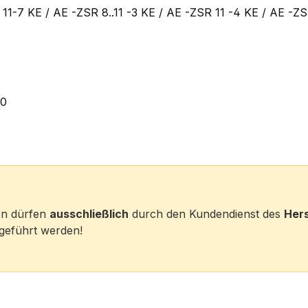
 11-7 KE / AE -ZSR 8..11 -3 KE / AE -ZSR 11 -4 KE / AE -ZSR
00
ten dürfen
ausschließlich
durch den Kundendienst des
Hers
eführt werden!