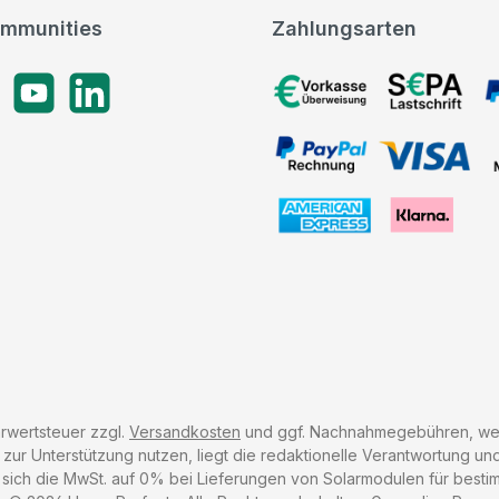
mmunities
Zahlungsarten
gram
YouTube
LinkedIn
Vorkasse, SEPA-Lastschrif
PayPal Rechnung, VISA, 
American Express, Klarna
hrwertsteuer zzgl.
Versandkosten
und ggf. Nachnahmegebühren, wen
r Unterstützung nutzen, liegt die redaktionelle Verantwortung und 
 sich die MwSt. auf 0% bei Lieferungen von Solarmodulen für besti