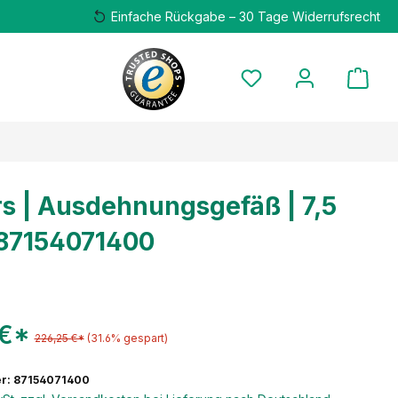
Einfache Rückgabe – 30 Tage Widerrufsrecht
s | Ausdehnungsgefäß | 7,5
| 87154071400
 €*
226,25 €*
(31.6% gespart)
r: 87154071400