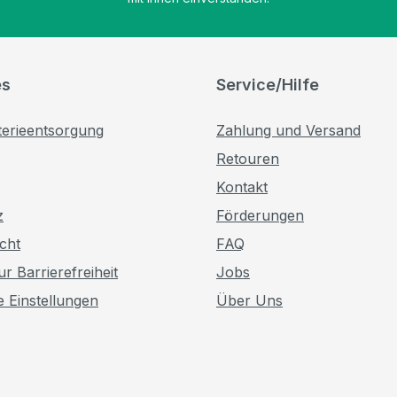
es
Service/Hilfe
terieentsorgung
Zahlung und Versand
Retouren
Kontakt
z
Förderungen
cht
FAQ
r Barrierefreiheit
Jobs
e Einstellungen
Über Uns