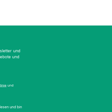
sletter und
gebote und
linie
und
esen und bin