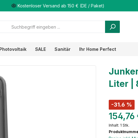
Kostenloser Versand ab 150 € (DE / Paket)
Photovoltaik
SALE
Sanitär
Ihr Home Perfect
Junker
Liter 
-31.6 %
154,76
Inhalt:
1 Stk.
Produktnumme