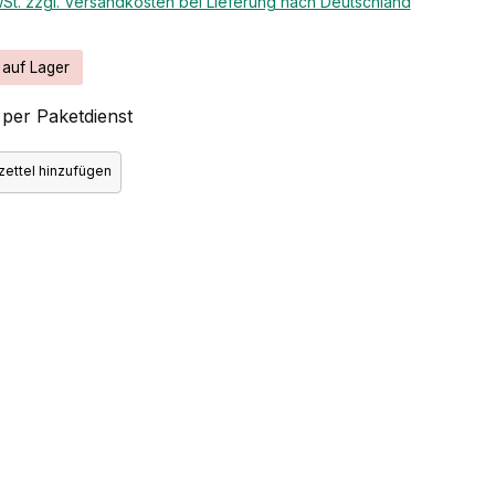
wSt. zzgl. Versandkosten bei Lieferung nach Deutschland
 auf Lager
per Paketdienst
ettel hinzufügen