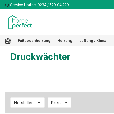
Service Hotline: 0234 / 520 04 990
m Hauptinhalt springen
Zur Suche springen
Zur Hauptnavigation springen
Fußbodenheizung
Heizung
Lüftung / Klima
Druckwächter
Hersteller
Preis