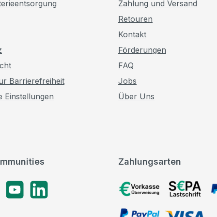
terieentsorgung
Zahlung und Versand
Retouren
Kontakt
z
Förderungen
cht
FAQ
r Barrierefreiheit
Jobs
e Einstellungen
Über Uns
mmunities
Zahlungsarten
gram
YouTube
LinkedIn
Vorkasse, SEPA-Lastschrif