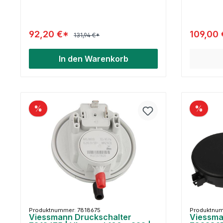
92,20 €*
109,00
131,94 €*
In den Warenkorb
%
%
Produktnummer: 7818675
Produktnum
Viessmann Druckschalter
Viessma