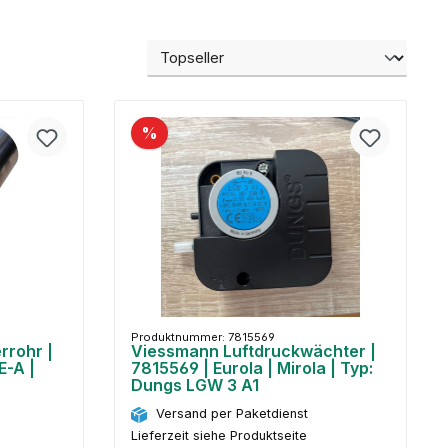
%
Produktnummer: 7815569
rrohr |
Viessmann Luftdruckwächter |
E-A |
7815569 | Eurola | Mirola | Typ:
Dungs LGW 3 A1
Versand per Paketdienst
Lieferzeit siehe Produktseite