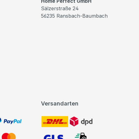
Home Perfect GmbH
Sälzerstraße 24
56235 Ransbach-Baumbach
Versandarten
t, PayPal
DHL DPD