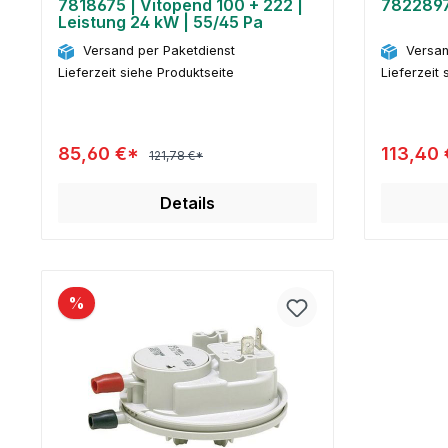
7818675 | Vitopend 100 + 222 |
7822897
Leistung 24 kW | 55/45 Pa
Versand per Paketdienst
Versan
Lieferzeit siehe Produktseite
Lieferzeit 
85,60 €*
113,40
121,78 €*
Details
%