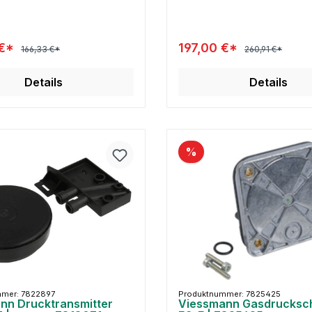
 €*
197,00 €*
166,33 €*
260,91 €*
Details
Details
%
mer: 7822897
Produktnummer: 7825425
nn Drucktransmitter
Viessmann Gasdrucksch