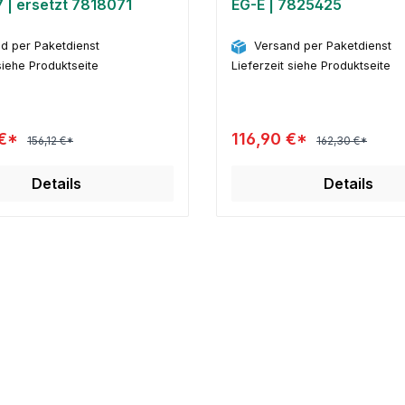
 | ersetzt 7818071
EG-E | 7825425
d per Paketdienst
Versand per Paketdienst
siehe Produktseite
Lieferzeit siehe Produktseite
 €*
116,90 €*
156,12 €*
162,30 €*
Details
Details