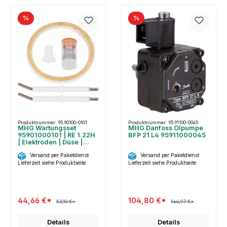
%
%
Produktnummer: 95.90100-0101
Produktnummer: 95.91100-0045
MHG Wartungsset
MHG Danfoss Ölpumpe
95901000101 | RE 1.22H
BFP 21 L4 95911000045
| Elektroden | Düse |
Dichtung | Kupplung
Versand per Paketdienst
Versand per Paketdienst
Lieferzeit siehe Produktseite
Lieferzeit siehe Produktseite
44,66 €*
104,80 €*
53,10 €*
144,97 €*
Details
Details