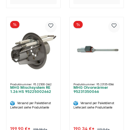
%
%
Produktnummer: 95.22500-2662
Produktnummer: 95.23135-0066
MHG Mischsystem RE
MHG Ölvorwärmer
1.26 HS 95225002662
95231350066
Versand per Paketdienst
Versand per Paketdienst
Lieferzeit siehe Produktseite
Lieferzeit siehe Produktseite
199,90 €*
190,34 €*
298,58 €*
272,11 €*