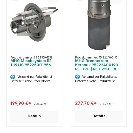
Produktnummer: 95.22500-1956
Produktnummer: 95.22240-0190
MHG Mischsystem RE
MHG Brennerrohr
1.19 HS 95225001956
Keramik 95222400190 |
RE1.19H | RE 1.22H | RE
1.26H | 200x85mm
Versand per Paketdienst
Versand per Paketdienst
Lieferzeit siehe Produktseite
Lieferzeit siehe Produktseite
199,90 €*
277,70 €*
298,47 €*
413,97 €*
Details
Details