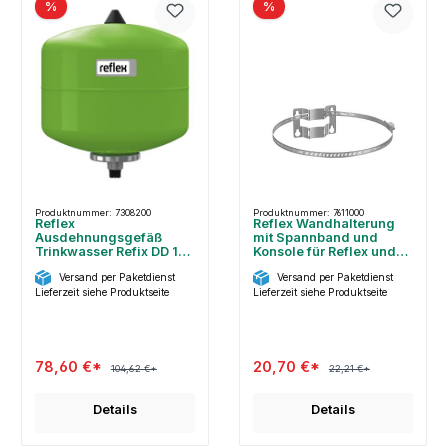
%
%
Produktnummer: 7308200
Produktnummer: 7611000
Reflex
Reflex Wandhalterung
Ausdehnungsgefäß
mit Spannband und
Trinkwasser Refix DD 12
Konsole für Reflex und
Liter, 7308200
Refix 8-25 l
Versand per Paketdienst
Versand per Paketdienst
Lieferzeit siehe Produktseite
Lieferzeit siehe Produktseite
78,60 €*
20,70 €*
104,62 €*
22,21 €*
Details
Details