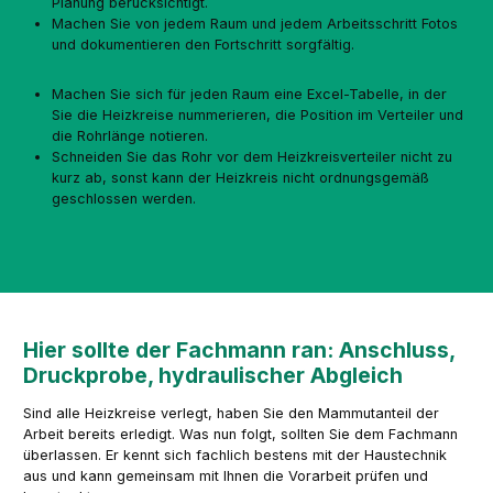
Planung berücksichtigt.
Machen Sie von jedem Raum und jedem Arbeitsschritt Fotos
und dokumentieren den Fortschritt sorgfältig.
Machen Sie sich für jeden Raum eine Excel-Tabelle, in der
Sie die Heizkreise nummerieren, die Position im Verteiler und
die Rohrlänge notieren.
Schneiden Sie das Rohr vor dem Heizkreisverteiler nicht zu
kurz ab, sonst kann der Heizkreis nicht ordnungsgemäß
geschlossen werden.
Hier sollte der Fachmann ran: Anschluss,
Druckprobe, hydraulischer Abgleich
Sind alle Heizkreise verlegt, haben Sie den Mammutanteil der
Arbeit bereits erledigt. Was nun folgt, sollten Sie dem Fachmann
überlassen. Er kennt sich fachlich bestens mit der Haustechnik
aus und kann gemeinsam mit Ihnen die Vorarbeit prüfen und