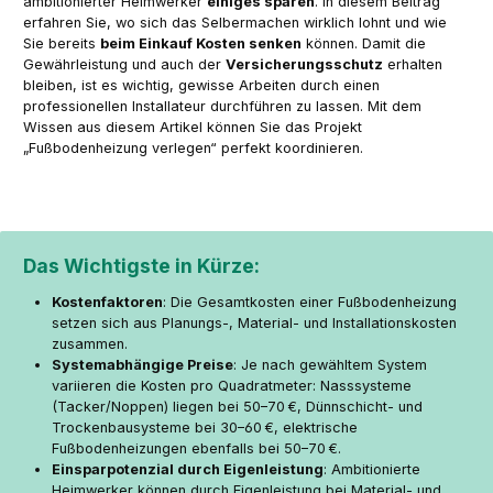
ambitionierter Heimwerker
einiges sparen
. In diesem Beitrag
erfahren Sie, wo sich das Selbermachen wirklich lohnt und wie
Sie bereits
beim Einkauf Kosten senken
können. Damit die
Gewährleistung und auch der
Versicherungsschutz
erhalten
bleiben, ist es wichtig, gewisse Arbeiten durch einen
professionellen Installateur durchführen zu lassen. Mit dem
Wissen aus diesem Artikel können Sie das Projekt
„Fußbodenheizung verlegen“ perfekt koordinieren.
Das Wichtigste in Kürze:
Kostenfaktoren
: Die Gesamtkosten einer Fußbodenheizung
setzen sich aus Planungs-, Material- und Installationskosten
zusammen.
Systemabhängige Preise
: Je nach gewähltem System
variieren die Kosten pro Quadratmeter: Nasssysteme
(Tacker/Noppen) liegen bei 50–70 €, Dünnschicht- und
Trockenbausysteme bei 30–60 €, elektrische
Fußbodenheizungen ebenfalls bei 50–70 €.
Einsparpotenzial durch Eigenleistung
: Ambitionierte
Heimwerker können durch Eigenleistung bei Material- und