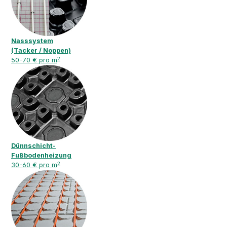
Nasssystem
(Tacker / Noppen)
2
50-70 € pro m
Dünnschicht-
Fußbodenheizung
2
30-60 € pro m