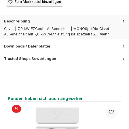
Zum Merkzettel hinzufügen
Beschreibung
Clivet | 7,0 kW EZCool | Außeneinheit | MONOSplitDie Clivet
Außeneinheit mit 7,0 kW Nennleistung ist speziell f&…
Mehr
Downloads / Datenblätter
Trusted Shops Bewertungen
Produktgalerie überspringen
Kunden haben sich auch angesehen
%