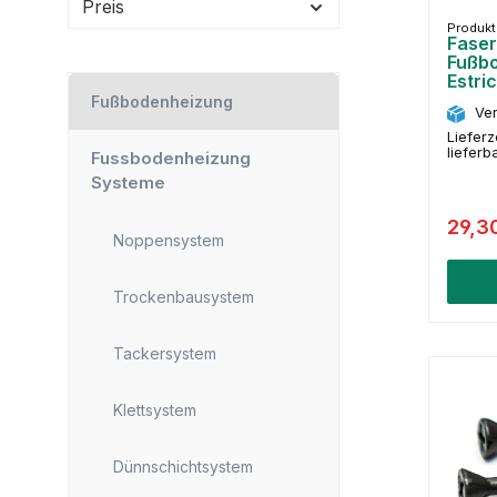
Preis
Produk
Faser
Fußbo
Estric
Fußbodenheizung
Ver
Lieferz
lieferb
Fussbodenheizung
Systeme
29,3
Noppensystem
Trockenbausystem
Tackersystem
Klettsystem
Dünnschichtsystem