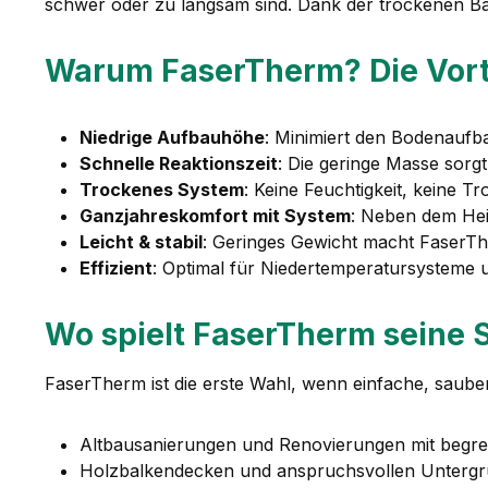
schwer oder zu langsam sind. Dank der trockenen Ba
Warum FaserTherm? Die Vorte
Niedrige Aufbauhöhe
: Minimiert den Bodenaufb
Schnelle Reaktionszeit
: Die geringe Masse sorg
Trockenes System
: Keine Feuchtigkeit, keine T
Ganzjahreskomfort mit System
: Neben dem Hei
Leicht & stabil
: Geringes Gewicht macht FaserT
Effizient
: Optimal für Niedertemperatursysteme
Wo spielt FaserTherm seine 
FaserTherm ist die erste Wahl, wenn einfache, sauber
Altbausanierungen und Renovierungen mit begr
Holzbalkendecken und anspruchsvollen Unterg