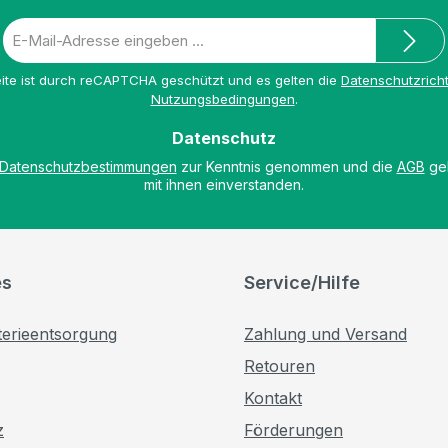
E-
Mail-
Adresse
ite ist durch reCAPTCHA geschützt und es gelten die
Datenschutzricht
*
Nutzungsbedingungen
.
Datenschutz
Datenschutzbestimmungen
zur Kenntnis genommen und die
AGB
gel
mit ihnen einverstanden.
es
Service/Hilfe
terieentsorgung
Zahlung und Versand
Retouren
Kontakt
z
Förderungen