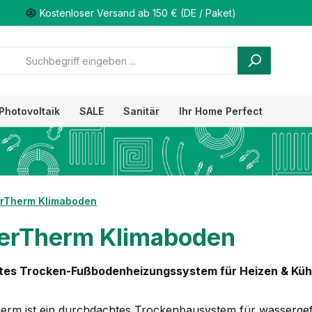
Kostenloser Versand ab 150 € (DE / Paket)
Photovoltaik
SALE
Sanitär
Ihr Home Perfect
rTherm Klimaboden
erTherm Klimaboden
ntes Trocken-Fußbodenheizungssystem für Heizen & Küh
erm ist ein durchdachtes Trockenbausystem für wasserge