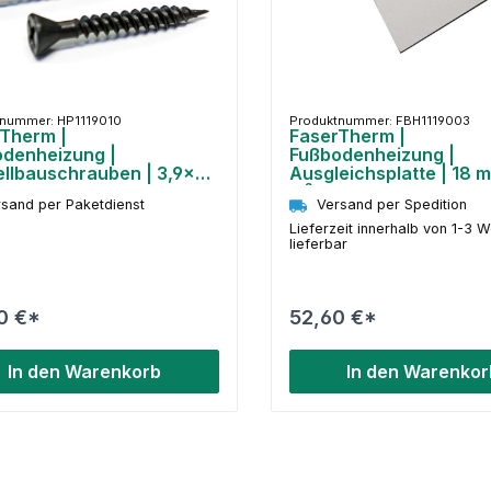
tnummer: HP1119010
Produktnummer: FBH1119003
Therm |
FaserTherm |
denheizung |
Fußbodenheizung |
llbauschrauben | 3,9×30
Ausgleichsplatte | 18 m
m²
sand per Paketdienst
Versand per Spedition
Lieferzeit innerhalb von 1-3 
lieferbar
0 €*
52,60 €*
In den Warenkorb
In den Warenkor