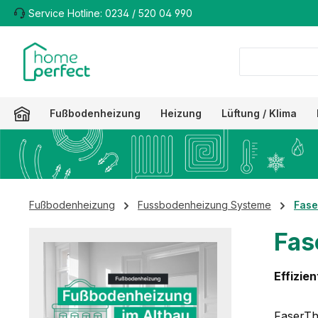
Service Hotline: 0234 / 520 04 990
m Hauptinhalt springen
Zur Suche springen
Zur Hauptnavigation springen
Fußbodenheizung
Heizung
Lüftung / Klima
Fußbodenheizung
Fussbodenheizung Systeme
Fase
Fas
Effizie
FaserTh