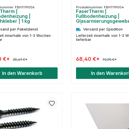
tnummer: FBH1119006
Produktnummer: FBH1119004
Therm |
FaserTherm |
denheizung |
Fußbodenheizung |
hkleber | 1 kg
Glasarmierungsgewebe
m²
sand per Paketdienst
Versand per Spedition
eit innerhalb von 1-3 Wochen
Lieferzeit innerhalb von 1-3 
ar
lieferbar
0 €*
68,40 €*
35,49 €*
90,95 €*
In den Warenkorb
In den Warenkor