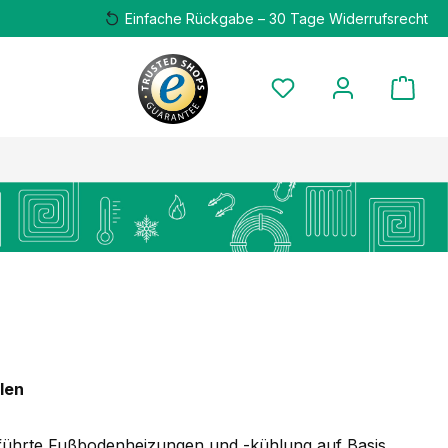
Einfache Rückgabe – 30 Tage Widerrufsrecht
len
führte Fußbodenheizungen und -kühlung auf Basis