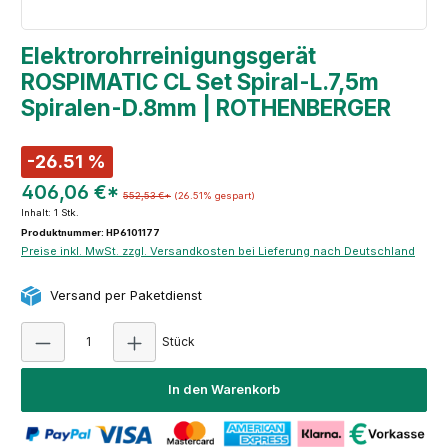
Elektrorohrreinigungsgerät
ROSPIMATIC CL Set Spiral-L.7,5m
Spiralen-D.8mm | ROTHENBERGER
-26.51 %
406,06 €*
552,53 €*
(26.51% gespart)
Inhalt:
1 Stk.
Produktnummer: HP6101177
Preise inkl. MwSt. zzgl. Versandkosten bei Lieferung nach Deutschland
Versand per Paketdienst
Produkt Anzahl: Gib den gewünschten Wert e
Stück
In den Warenkorb