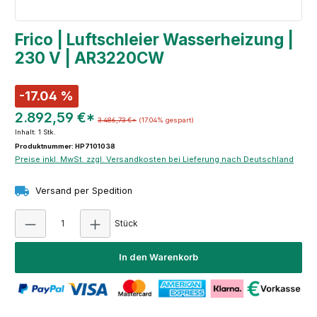
Frico | Luftschleier Wasserheizung |
230 V | AR3220CW
-17.04 %
2.892,59 €*
3.486,73 €*
(17.04% gespart)
Inhalt:
1 Stk.
Produktnummer: HP7101038
Preise inkl. MwSt. zzgl. Versandkosten bei Lieferung nach Deutschland
Versand per Spedition
Produkt Anzahl: Gib den gewünschten Wert e
Stück
In den Warenkorb