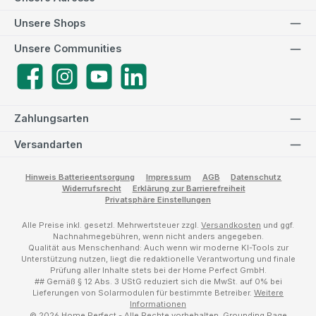
Unsere Shops
Unsere Communities
Facebook
Instagram
YouTube
LinkedIn
Zahlungsarten
Versandarten
Hinweis Batterieentsorgung
Impressum
AGB
Datenschutz
Widerrufsrecht
Erklärung zur Barrierefreiheit
Privatsphäre Einstellungen
Alle Preise inkl. gesetzl. Mehrwertsteuer zzgl.
Versandkosten
und ggf.
Nachnahmegebühren, wenn nicht anders angegeben.
Qualität aus Menschenhand: Auch wenn wir moderne KI-Tools zur
Unterstützung nutzen, liegt die redaktionelle Verantwortung und finale
Prüfung aller Inhalte stets bei der Home Perfect GmbH.
## Gemäß § 12 Abs. 3 UStG reduziert sich die MwSt. auf 0% bei
Lieferungen von Solarmodulen für bestimmte Betreiber.
Weitere
Informationen
© 2026 Home Perfect - Alle Rechte vorbehalten.
Grounding Page