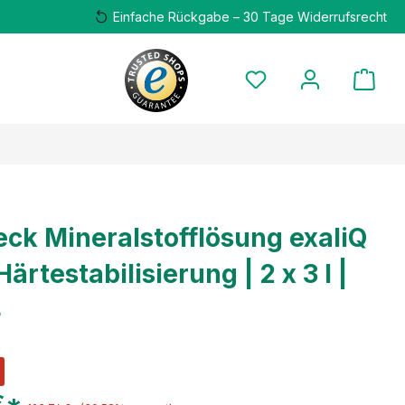
Einfache Rückgabe – 30 Tage Widerrufsrecht
ck Mineralstofflösung exaliQ
Härtestabilisierung | 2 x 3 l |
4