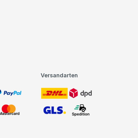
Versandarten
t, PayPal
DHL DPD
Mastercard
GLS Spedition