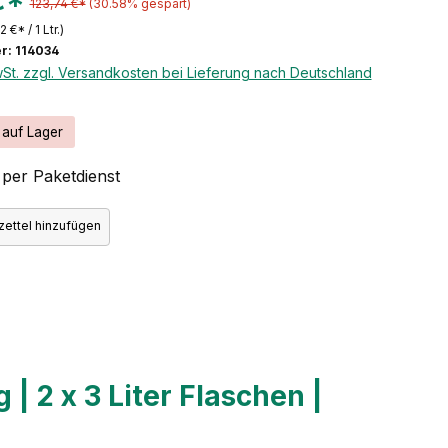
€*
123,74 €*
(30.58% gespart)
2 €* / 1 Ltr.)
: 114034
wSt. zzgl. Versandkosten bei Lieferung nach Deutschland
 auf Lager
per Paketdienst
ettel hinzufügen
| 2 x 3 Liter Flaschen |