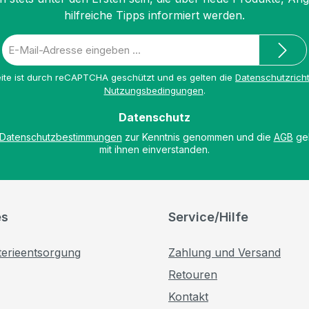
hilfreiche Tipps informiert werden.
E-
Mail-
Adresse
ite ist durch reCAPTCHA geschützt und es gelten die
Datenschutzricht
*
Nutzungsbedingungen
.
Datenschutz
Datenschutzbestimmungen
zur Kenntnis genommen und die
AGB
gel
mit ihnen einverstanden.
es
Service/Hilfe
terieentsorgung
Zahlung und Versand
Retouren
Kontakt