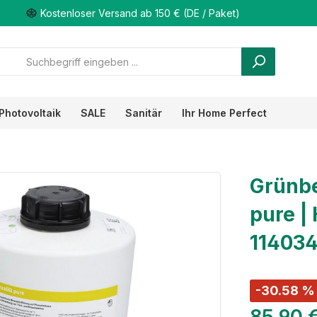
Kostenloser Versand ab 150 € (DE / Paket)
Photovoltaik
SALE
Sanitär
Ihr Home Perfect
Grünbe
pure | 
11403
-30.58 %