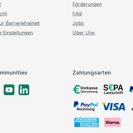
z
Förderungen
cht
FAQ
r Barrierefreiheit
Jobs
e Einstellungen
Über Uns
mmunities
Zahlungsarten
gram
YouTube
LinkedIn
Vorkasse, SEPA-Lastschrif
PayPal Rechnung, VISA, 
American Express, Klarna